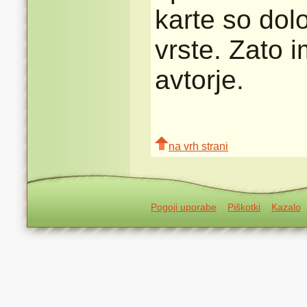
karte so dolo
vrste. Zato 
avtorje.
na vrh strani
Pogoji uporabe
Piškotki
Kazalo