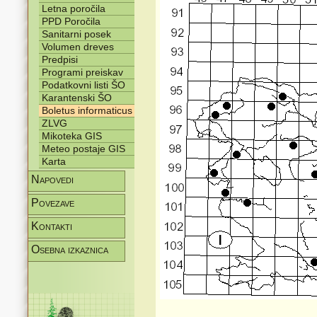
Letna poročila
PPD Poročila
Sanitarni posek
Volumen dreves
Predpisi
Programi preiskav
Podatkovni listi ŠO
Karantenski ŠO
Boletus informaticus
ZLVG
Mikoteka GIS
Meteo postaje GIS
Karta
Napovedi
Povezave
Kontakti
Osebna izkaznica