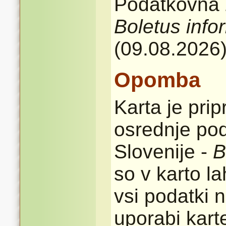
Podatkovna z
Boletus info
(09.08.2026
Opomba
Karta je pri
osrednje pod
Slovenije -
B
so v karto l
vsi podatki n
uporabi karte