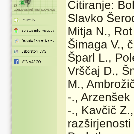
Citiranje: B
Slavko Šerod
Mitja N., Rot
Šimaga V., čl
Šparl L., Po
Vrščaj D., Š
M., Ambrožič
-., Arzenšek 
-., Kavčič Z.
razširjenost