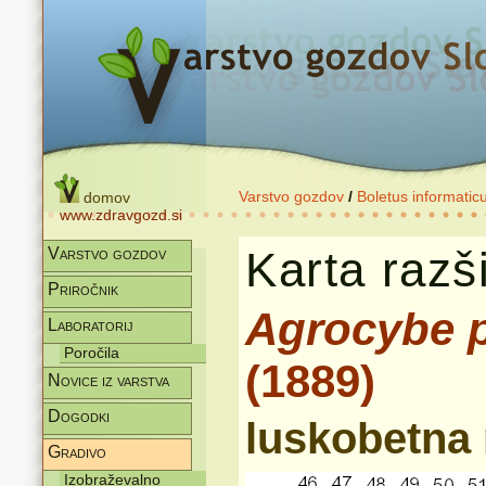
Varstvo gozdov
/
Boletus informatic
domov
www.zdravgozd.si
Karta razši
Varstvo gozdov
Priročnik
Agrocybe 
Laboratorij
Poročila
(1889)
Novice iz varstva
Dogodki
luskobetna 
Gradivo
Izobraževalno