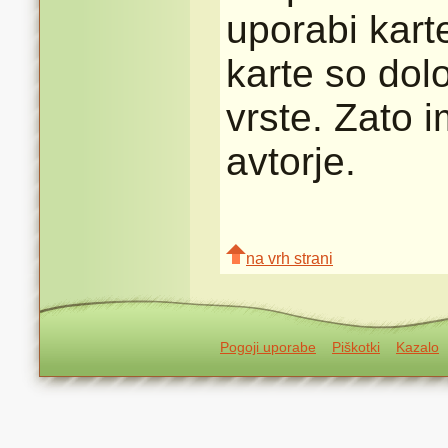
uporabi karte
karte so dolo
vrste. Zato 
avtorje.
na vrh strani
Pogoji uporabe
Piškotki
Kazalo