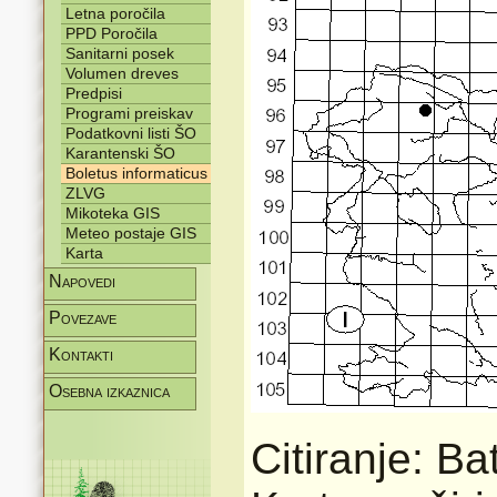
Letna poročila
PPD Poročila
Sanitarni posek
Volumen dreves
Predpisi
Programi preiskav
Podatkovni listi ŠO
Karantenski ŠO
Boletus informaticus
ZLVG
Mikoteka GIS
Meteo postaje GIS
Karta
Napovedi
Povezave
Kontakti
Osebna izkaznica
Citiranje: Bat