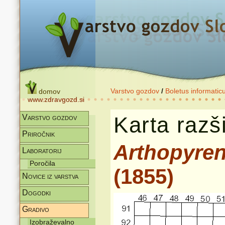
Varstvo gozdov
/
Boletus informatic
domov
www.zdravgozd.si
Karta razši
Varstvo gozdov
Priročnik
Arthopyren
Laboratorij
Poročila
(1855)
Novice iz varstva
Dogodki
Gradivo
Izobraževalno