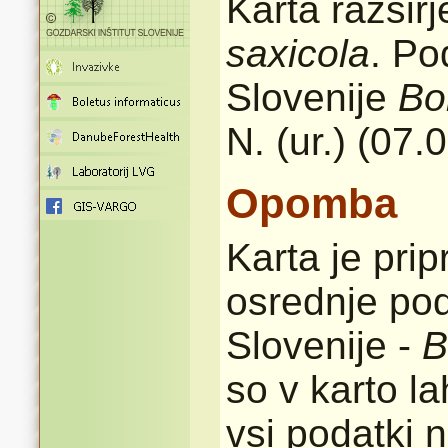
Karta razšir
saxicola
. Po
Slovenije
Bo
N. (ur.) (07.
Opomba
Karta je pri
osrednje pod
Slovenije -
B
so v karto l
vsi podatki n