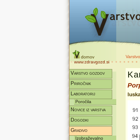
Varstv
domov
www.zdravgozd.si
Kar
Varstvo gozdov
Priročnik
Por
Laboratorij
luska
Poročila
Novice iz varstva
Dogodki
Gradivo
Izobraževalno