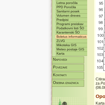
Letna poročila
PPD Poročila
Sanitarni posek
Volumen dreves
Predpisi
Programi preiskav
Podatkovni listi ŠO
Karantenski ŠO
Boletus informaticus
ZLVG
Mikoteka GIS
Meteo postaje GIS
Karta
Napovedi
Povezave
Kontakti
Citir
Osebna izkaznica
za
Po
(06.0
Op
Karta