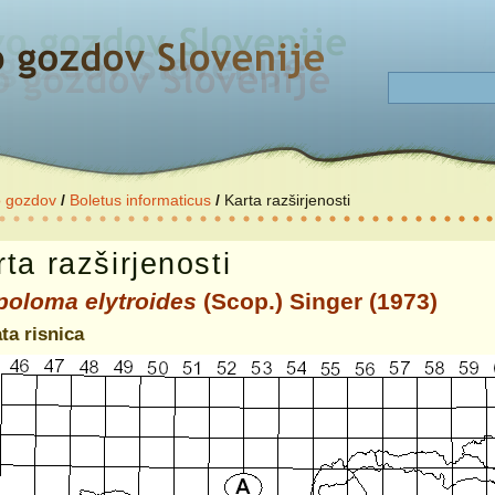
o gozdov
/
Boletus informaticus
/
Karta razširjenosti
ta razširjenosti
poloma elytroides
(Scop.) Singer (1973)
ta risnica