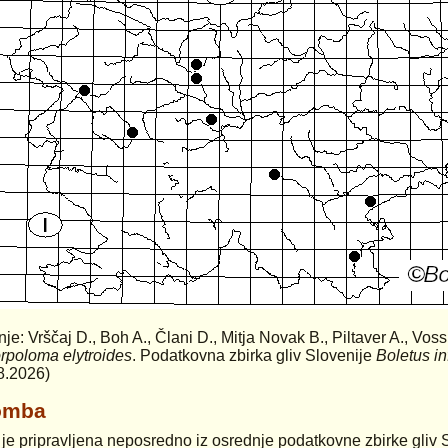
anje: Vrščaj D., Boh A., Člani D., Mitja Novak B., Piltaver A., Vos
rpoloma elytroides
. Podatkovna zbirka gliv Slovenije
Boletus in
8.2026)
omba
 je pripravljena neposredno iz osrednje podatkovne zbirke gliv 