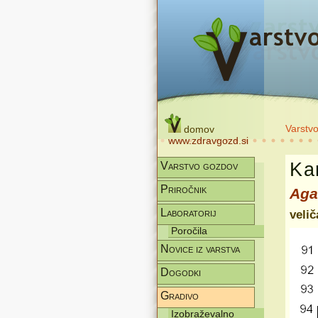
Varstv
domov
www.zdravgozd.si
Kar
Varstvo gozdov
Priročnik
Aga
Laboratorij
veli
Poročila
Novice iz varstva
Dogodki
Gradivo
Izobraževalno