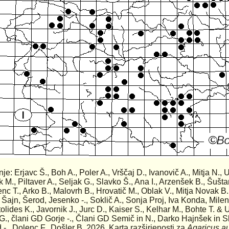
nje: Erjavc Š., Boh A., Poler A., Vrščaj D., Ivanovič A., Mitja N., U
 M., Piltaver A., Seljak G., Slavko Š., Ana I., Arzenšek B., Šuštar
nc T., Arko B., Malovrh B., Hrovatič M., Oblak V., Mitja Novak B.,
 Šajn, Šerod, Jesenko -., Soklič A., Sonja Proj, Iva Konda, Mile
olides K., Javornik J., Jurc D., Kaiser S., Kelhar M., Bohte T. & U
 G., člani GD Gorje -., Člani GD Semič in N., Darko Hajnšek in S
 -., Dolenc F., Došler B. 2026. Karta razširjenosti za
Agaricus a