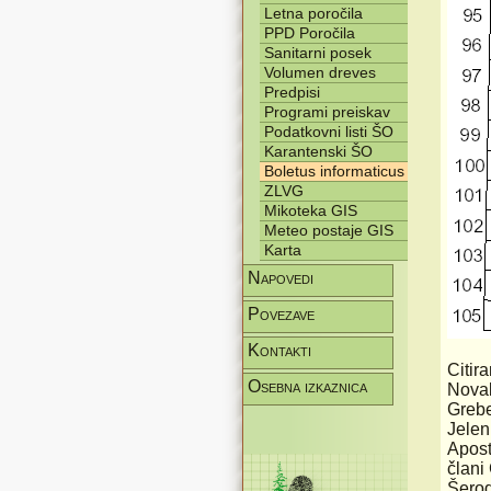
Letna poročila
PPD Poročila
Sanitarni posek
Volumen dreves
Predpisi
Programi preiskav
Podatkovni listi ŠO
Karantenski ŠO
Boletus informaticus
ZLVG
Mikoteka GIS
Meteo postaje GIS
Karta
Napovedi
Povezave
Kontakti
Citira
Osebna izkaznica
Novak
Grebe
Jelen
Apost
člani
Šerod