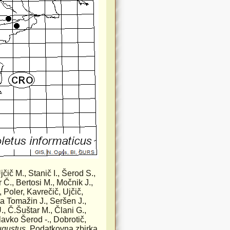
jčič M., Stanič I., Šerod S.,
 Č., Bertosi M., Močnik J.,
 Poler, Kavrečič, Ujčič,
na Tomažin J., Seršen J.,
., Č.Šuštar M., Člani G.,
lavko Šerod -., Dobrotič,
ugustus
. Podatkovna zbirka