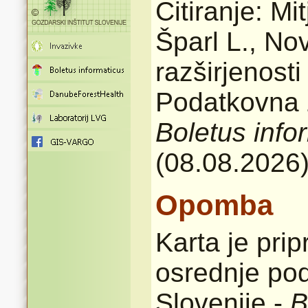
Citiranje: Mi
Šparl L., No
razširjenost
Podatkovna z
Boletus info
(08.08.2026
Opomba
Karta je pri
osrednje pod
Slovenije -
B