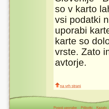
so v karto l
vsi podatki n
uporabi karte
karte so dolo
vrste. Zato 
avtorje.
na vrh strani
Pogoji uporabe
Piškotki
Kazalo