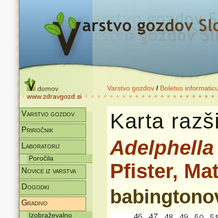
Varstvo gozdov
/
Boletus informatic
domov
www.zdravgozd.si
Karta razši
Varstvo gozdov
Priročnik
Adelphella
Laboratorij
Poročila
Pfister, Ma
Novice iz varstva
Dogodki
babingtono
Gradivo
Izobraževalno