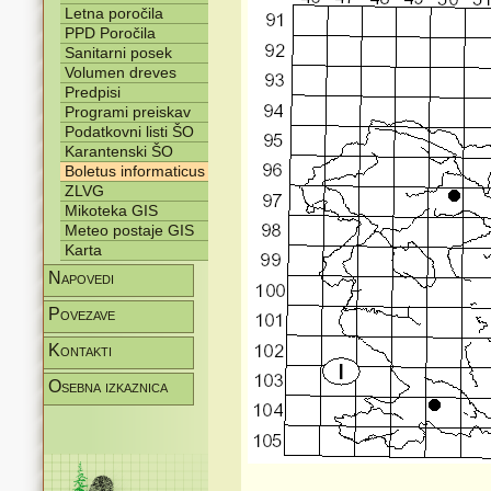
Letna poročila
PPD Poročila
Sanitarni posek
Volumen dreves
Predpisi
Programi preiskav
Podatkovni listi ŠO
Karantenski ŠO
Boletus informaticus
ZLVG
Mikoteka GIS
Meteo postaje GIS
Karta
Napovedi
Povezave
Kontakti
Osebna izkaznica