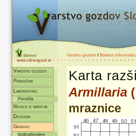
Varstvo gozdov
/
Boletus informatic
domov
www.zdravgozd.si
Karta razši
Varstvo gozdov
Priročnik
Armillaria
(
Laboratorij
Poročila
mraznice
Novice iz varstva
Dogodki
Gradivo
Izobraževalno