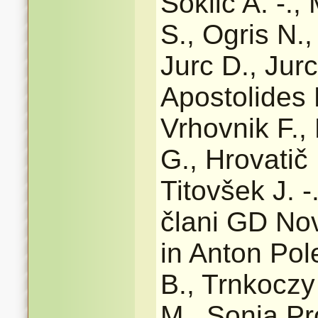
Soklič A. -.
S., Ogris N.,
Jurc D., Jurc
Apostolides 
Vrhovnik F.,
G., Hrovatič
Titovšek J. -
člani GD Nov
in Anton Pol
B., Trnkoczy
M., Sonja Pr