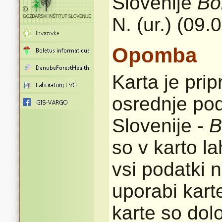
Slovenije
Bo
N. (ur.) (09.
Opomba
Karta je pri
osrednje pod
Slovenije -
B
so v karto l
vsi podatki n
uporabi karte
karte so dolo