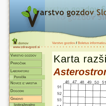
Varstvo gozdov
/
Boletus informatic
domov
www.zdravgozd.si
Karta razši
Varstvo gozdov
Priročnik
Asterostr
Laboratorij
Poročila
Novice iz varstva
Dogodki
Gradivo
Izobraževalno