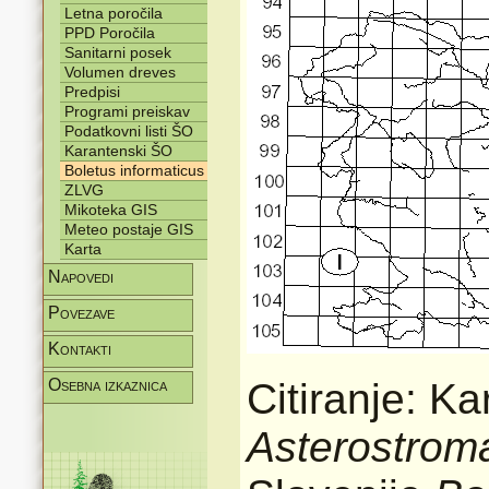
Letna poročila
PPD Poročila
Sanitarni posek
Volumen dreves
Predpisi
Programi preiskav
Podatkovni listi ŠO
Karantenski ŠO
Boletus informaticus
ZLVG
Mikoteka GIS
Meteo postaje GIS
Karta
Napovedi
Povezave
Kontakti
Osebna izkaznica
Citiranje: Ka
Asterostrom