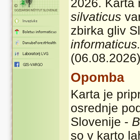
2026. Karta 
silvaticus
va
zbirka gliv 
informaticus
(06.08.2026
Opomba
Karta je pri
osrednje pod
Slovenije -
B
so v karto l