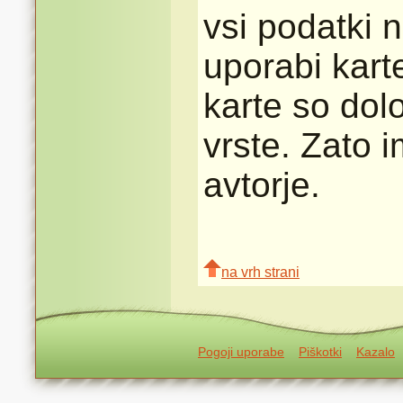
vsi podatki n
uporabi karte
karte so dolo
vrste. Zato 
avtorje.
na vrh strani
Pogoji uporabe
Piškotki
Kazalo