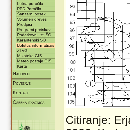
Letna poročila
PPD Poročila
Sanitarni posek
Volumen dreves
Predpisi
Programi preiskav
Podatkovni listi ŠO
Karantenski ŠO
Boletus informaticus
ZLVG
Mikoteka GIS
Meteo postaje GIS
Karta
Napovedi
Povezave
Kontakti
Osebna izkaznica
Citiranje: Er