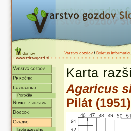
Varstvo gozdov
/
Boletus informatic
domov
www.zdravgozd.si
Karta razši
Varstvo gozdov
Priročnik
Agaricus si
Laboratorij
Poročila
Pilát (1951)
Novice iz varstva
Dogodki
Gradivo
Izobraževalno