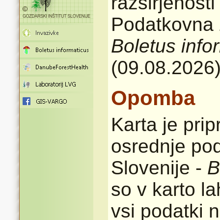
razširjenost
Podatkovna z
Boletus info
(09.08.2026
Opomba
Karta je pri
osrednje pod
Slovenije -
B
so v karto l
vsi podatki n