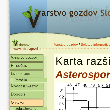
Varstvo gozdov
/
Boletus informatic
domov
www.zdravgozd.si
Karta razši
Varstvo gozdov
Priročnik
Asterospo
Laboratorij
Poročila
Novice iz varstva
Dogodki
Gradivo
Izobraževalno