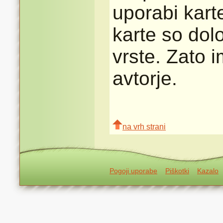
uporabi karte
karte so dolo
vrste. Zato 
avtorje.
na vrh strani
Pogoji uporabe
Piškotki
Kazalo