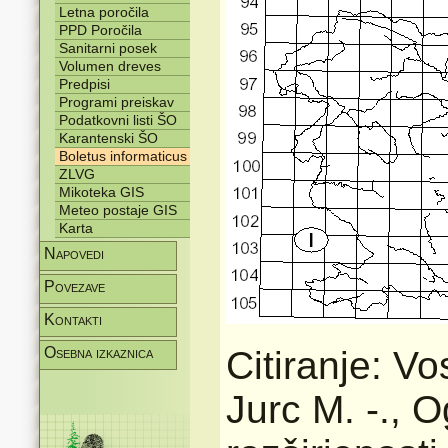
Letna poročila
PPD Poročila
Sanitarni posek
Volumen dreves
Predpisi
Programi preiskav
Podatkovni listi ŠO
Karantenski ŠO
Boletus informaticus
ZLVG
Mikoteka GIS
Meteo postaje GIS
Karta
Napovedi
Povezave
Kontakti
Osebna izkaznica
Citiranje: Vo
Jurc M. -., O