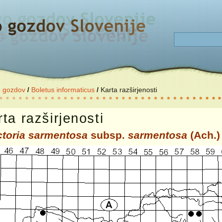
o gozdov
/
Boletus informaticus
/
Karta razširjenosti
ta razširjenosti
ctoria sarmentosa
subsp.
sarmentosa
(Ach.)