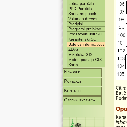
Letna poročila
PPD Poročila
Sanitarni posek
Volumen dreves
Predpisi
Programi preiskav
Podatkovni listi ŠO
Karantenski ŠO
Boletus informaticus
ZLVG
Mikoteka GIS
Meteo postaje GIS
Karta
Napovedi
Povezave
Citira
Kontakti
Batič
Podat
Osebna izkaznica
Op
Karta
infor