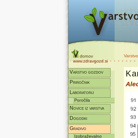
Varstv
domov
www.zdravgozd.si
Kar
Varstvo gozdov
Priročnik
Ale
Laboratorij
Poročila
Novice iz varstva
Dogodki
Gradivo
Izobraževalno