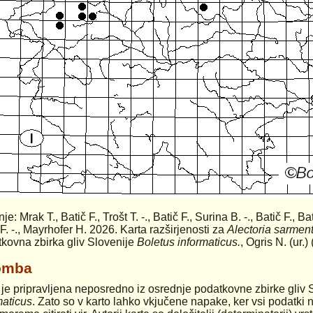
nje: Mrak T., Batič F., Trošt T. -., Batič F., Surina B. -., Batič F., B
 F. -., Mayrhofer H. 2026. Karta razširjenosti za
Alectoria sarmen
kovna zbirka gliv Slovenije
Boletus informaticus.
, Ogris N. (ur.
omba
 je pripravljena neposredno iz osrednje podatkovne zbirke gliv 
maticus
. Zato so v karto lahko vkjučene napake, ker vsi podatki n