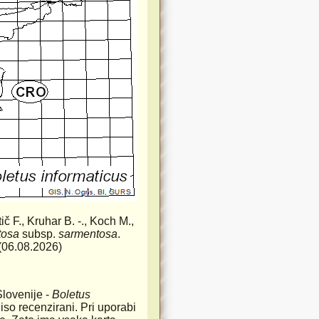
atič F., Kruhar B. -., Koch M.,
tosa
subsp.
sarmentosa
.
) (06.08.2026)
Slovenije -
Boletus
iso recenzirani. Pri uporabi