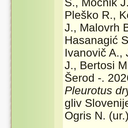
Š., Močnik J.
Pleško R., K
J., Malovrh 
Hasanagić S.
Ivanovič A., 
J., Bertosi 
Šerod -. 2026
Pleurotus dr
gliv Sloveni
Ogris N. (ur.