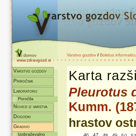
Varstvo gozdov
/
Boletus informatic
domov
www.zdravgozd.si
Karta razši
Varstvo gozdov
Priročnik
Pleurotus 
Laboratorij
Poročila
Kumm. (18
Novice iz varstva
Dogodki
hrastov ost
Gradivo
Izobraževalno