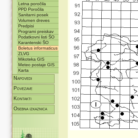
Letna poročila
PPD Poročila
Sanitarni posek
Volumen dreves
Predpisi
Programi preiskav
Podatkovni listi ŠO
Karantenski ŠO
Boletus informaticus
ZLVG
Mikoteka GIS
Meteo postaje GIS
Karta
Napovedi
Povezave
Kontakti
Osebna izkaznica