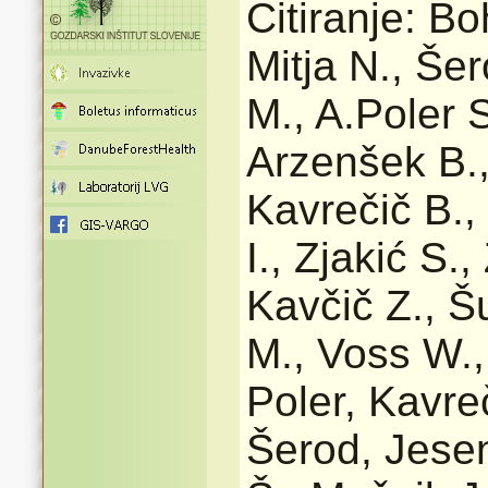
Citiranje: Bo
Mitja N., Še
M., A.Poler S
Arzenšek B., 
Kavrečič B., 
I., Zjakić S.
Kavčič Z., Š
M., Voss W.,
Poler, Kavreč
Šerod, Jesen