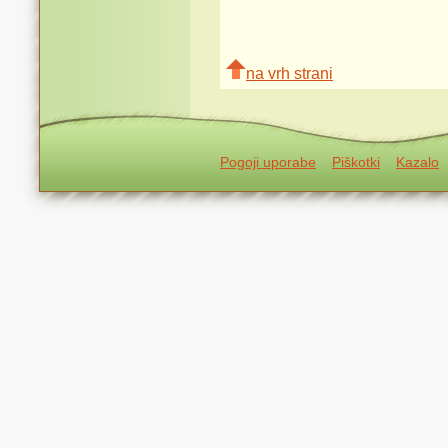
na vrh strani
Pogoji uporabe
Piškotki
Kazalo