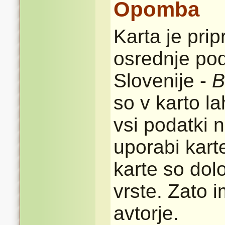
Opomba
Karta je pri
osrednje pod
Slovenije -
B
so v karto l
vsi podatki n
uporabi karte
karte so dolo
vrste. Zato 
avtorje.