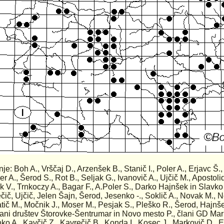
nje: Boh A., Vrščaj D., Arzenšek B., Stanič I., Poler A., Erjavc Š.,
ver A., Šerod S., Rot B., Seljak G., Ivanovič A., Ujčič M., Apostol
ik V., Trnkoczy A., Bagar F., A.Poler S., Darko Hajnšek in Slavko 
čič, Ujčič, Jelen Šajn, Šerod, Jesenko -., Soklič A., Novak M., N
tič M., Močnik J., Moser M., Pesjak S., Pleško R., Šerod, Hajnšek
lani društev Štorovke-Šentrumar in Novo mesto P., člani GD Maribo
ko A., Kavčič Z., Kavrečič B., Konda I., Kosec J., Markovič D., 