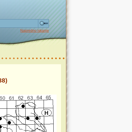
Napredno iskanje
38)