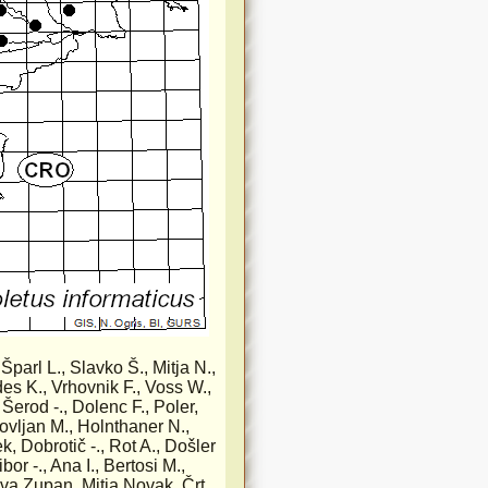
 Šparl L., Slavko Š., Mitja N.,
ides K., Vrhovnik F., Voss W.,
Šerod -., Dolenc F., Poler,
ovljan M., Holnthaner N.,
, Dobrotič -., Rot A., Došler
r -., Ana I., Bertosi M.,
Eva Zupan, Mitja Novak, Črt