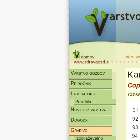
Varstv
domov
www.zdravgozd.si
Kar
Varstvo gozdov
Priročnik
Cop
Laboratorij
razse
Poročila
Novice iz varstva
Dogodki
Gradivo
Izobraževalno