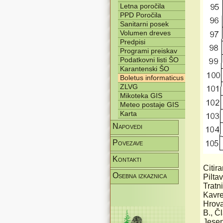
Letna poročila
PPD Poročila
Sanitarni posek
Volumen dreves
Predpisi
Programi preiskav
Podatkovni listi ŠO
Karantenski ŠO
Boletus informaticus
ZLVG
Mikoteka GIS
Meteo postaje GIS
Karta
Napovedi
Povezave
Kontakti
Citira
Osebna izkaznica
Pilta
Tratn
Kavre
Hrova
B., Č
Jesen