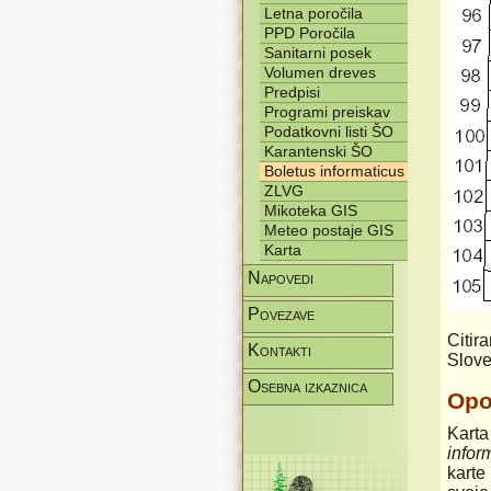
Letna poročila
PPD Poročila
Sanitarni posek
Volumen dreves
Predpisi
Programi preiskav
Podatkovni listi ŠO
Karantenski ŠO
Boletus informaticus
ZLVG
Mikoteka GIS
Meteo postaje GIS
Karta
Napovedi
Povezave
Citir
Kontakti
Slove
Osebna izkaznica
Op
Karta
infor
karte 