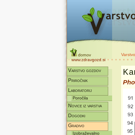
Varstv
domov
www.zdravgozd.si
Kar
Varstvo gozdov
Priročnik
Pho
Laboratorij
Poročila
Novice iz varstva
Dogodki
Gradivo
Izobraževalno