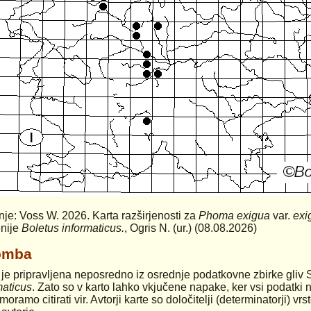
anje: Voss W. 2026. Karta razširjenosti za
Phoma exigua
var.
exi
nije
Boletus informaticus.
, Ogris N. (ur.) (08.08.2026)
omba
 je pripravljena neposredno iz osrednje podatkovne zbirke gliv 
maticus
. Zato so v karto lahko vkjučene napake, ker vsi podatki n
moramo citirati vir. Avtorji karte so določitelji (determinatorji) v