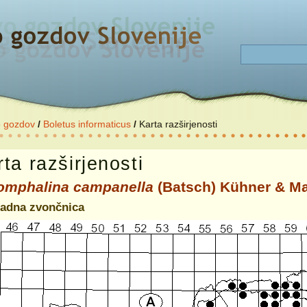
o gozdov
/
Boletus informaticus
/
Karta razširjenosti
ta razširjenosti
omphalina campanella
(Batsch) Kühner & Ma
adna zvončnica