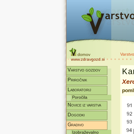
Varstv
domov
www.zdravgozd.si
Kar
Varstvo gozdov
Priročnik
Xer
Laboratorij
poml
Poročila
Novice iz varstva
Dogodki
Gradivo
Izobraževalno