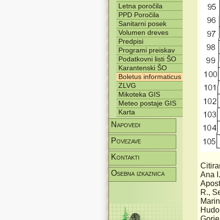
Letna poročila
PPD Poročila
Sanitarni posek
Volumen dreves
Predpisi
Programi preiskav
Podatkovni listi ŠO
Karantenski ŠO
Boletus informaticus
ZLVG
Mikoteka GIS
Meteo postaje GIS
Karta
Napovedi
Povezave
Kontakti
Citira
Osebna izkaznica
Ana I.
Apost
R., S
Marin
Hudok
Gorje