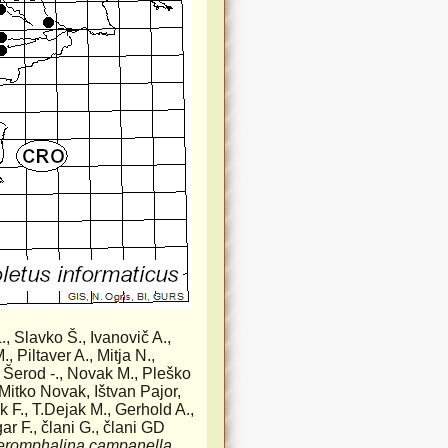
., Slavko Š., Ivanovič A.,
., Piltaver A., Mitja N.,
, Šerod -., Novak M., Pleško
 Mitko Novak, Ištvan Pajor,
 F., T.Dejak M., Gerhold A.,
r F., člani G., člani GD
eromphalina campanella
.