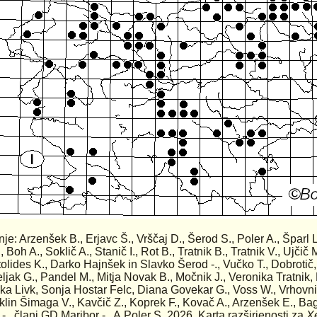
nje: Arzenšek B., Erjavc Š., Vrščaj D., Šerod S., Poler A., Šparl L
, Boh A., Soklič A., Stanič I., Rot B., Tratnik B., Tratnik V., Ujčič M
olides K., Darko Hajnšek in Slavko Šerod -., Vučko T., Dobrotič
eljak G., Pandel M., Mitja Novak B., Močnik J., Veronika Tratnik,
ka Livk, Sonja Hostar Felc, Diana Govekar G., Voss W., Vrhovnik
lin Šimaga V., Kavčič Z., Koprek F., Kovač A., Arzenšek E., Baga
 -., člani GD Maribor -., A.Poler S. 2026. Karta razširjenosti za
X