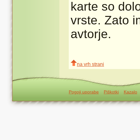
karte so dolo
vrste. Zato 
avtorje.
na vrh strani
Pogoji uporabe
Piškotki
Kazalo