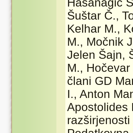
Hasanagić S.
Šuštar Č., T
Kelhar M., K
M., Močnik J.
Jelen Šajn, 
M., Hočevar 
člani GD Mar
I., Anton Ma
Apostolides 
razširjenost