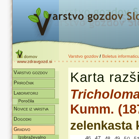
Varstvo gozdov
/
Boletus informatic
domov
www.zdravgozd.si
Karta razši
Varstvo gozdov
Priročnik
Tricholoma
Laboratorij
Poročila
Kumm. (18
Novice iz varstva
Dogodki
zelenkasta 
Gradivo
Izobraževalno