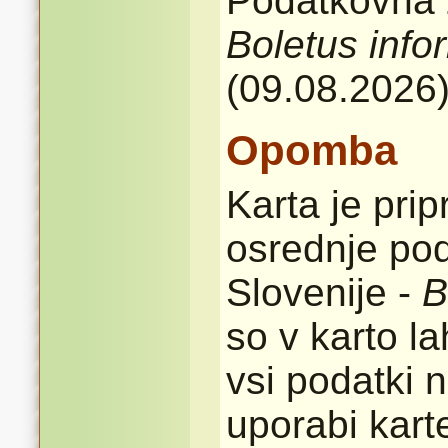
Podatkovna z
Boletus info
(09.08.2026
Opomba
Karta je pri
osrednje pod
Slovenije -
B
so v karto l
vsi podatki n
uporabi karte