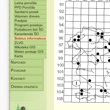
Letna poročila
PPD Poročila
Sanitarni posek
Volumen dreves
Predpisi
Programi preiskav
Podatkovni listi ŠO
Karantenski ŠO
Boletus informaticus
ZLVG
Mikoteka GIS
Meteo postaje GIS
Karta
Napovedi
Povezave
Kontakti
Osebna izkaznica