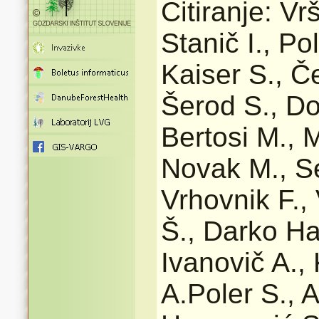
Citiranje: Vr
Stanič I., Pol
Kaiser S., Če
Šerod S., Do
Bertosi M., 
Novak M., Se
Vrhovnik F.,
Š., Darko Ha
Ivanovič A., 
A.Poler S., A