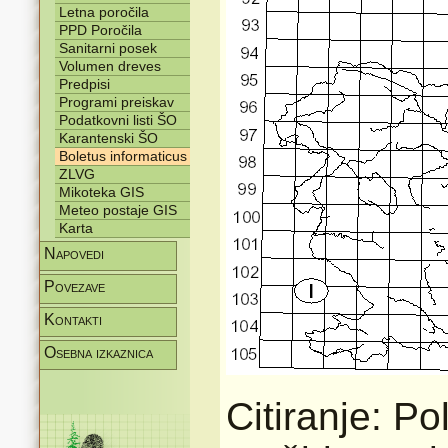
Letna poročila
PPD Poročila
Sanitarni posek
Volumen dreves
Predpisi
Programi preiskav
Podatkovni listi ŠO
Karantenski ŠO
Boletus informaticus
ZLVG
Mikoteka GIS
Meteo postaje GIS
Karta
Napovedi
Povezave
Kontakti
Osebna izkaznica
Citiranje: Po