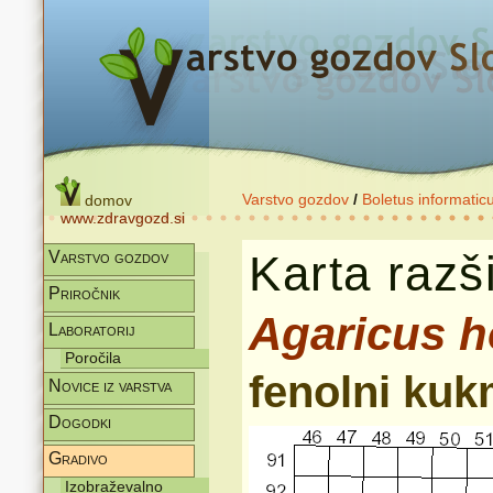
Varstvo gozdov
/
Boletus informatic
domov
www.zdravgozd.si
Karta razši
Varstvo gozdov
Priročnik
Agaricus 
Laboratorij
Poročila
fenolni ku
Novice iz varstva
Dogodki
Gradivo
Izobraževalno