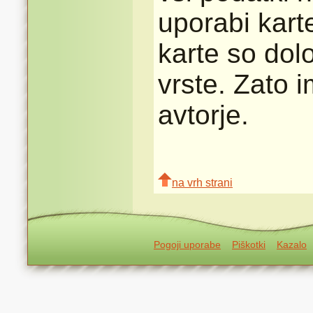
uporabi karte
karte so dolo
vrste. Zato 
avtorje.
na vrh strani
Pogoji uporabe
Piškotki
Kazalo