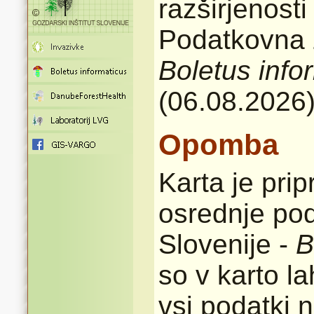
razširjenost
Podatkovna z
Boletus info
(06.08.2026
Opomba
Karta je pri
osrednje pod
Slovenije -
B
so v karto l
vsi podatki n