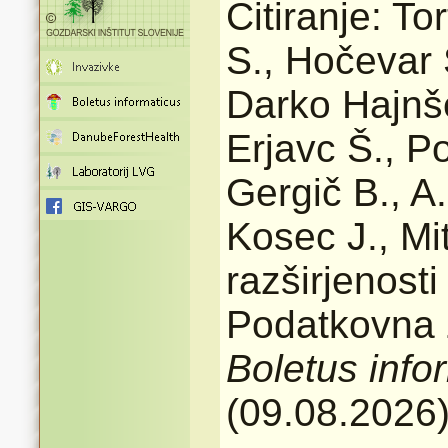
Citiranje: To
S., Hočevar 
Darko Hajnše
Erjavc Š., Po
Gergič B., A.
Kosec J., Mi
razširjenost
Podatkovna z
Boletus info
(09.08.2026