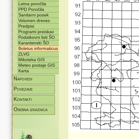
Letna poročila
PPD Poročila
Sanitarni posek
Volumen dreves
Predpisi
Programi preiskav
Podatkovni listi ŠO
Karantenski ŠO
Boletus informaticus
ZLVG
Mikoteka GIS
Meteo postaje GIS
Karta
Napovedi
Povezave
Kontakti
Osebna izkaznica