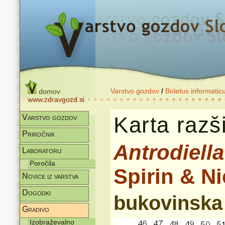
Varstvo gozdov
/
Boletus informatic
domov
www.zdravgozd.si
Karta razši
Varstvo gozdov
Priročnik
Antrodiella
Laboratorij
Poročila
Spirin & N
Novice iz varstva
Dogodki
bukovinska 
Gradivo
Izobraževalno