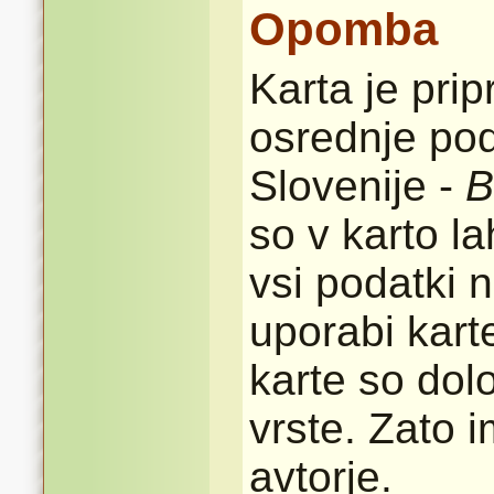
Opomba
Karta je pri
osrednje pod
Slovenije -
B
so v karto l
vsi podatki n
uporabi karte
karte so dolo
vrste. Zato 
avtorje.