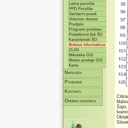
Letna poročila
PPD Poročila
Sanitarni posek
Volumen dreves
Predpisi
Programi preiskav
Podatkovni listi ŠO
Karantenski ŠO
Boletus informaticus
ZLVG
Mikoteka GIS
Meteo postaje GIS
Karta
Napovedi
Povezave
Kontakti
Citir
Osebna izkaznica
Malov
Šajn,
Ivano
Oblak
Slove