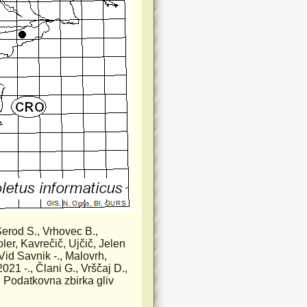
 Šerod S., Vrhovec B.,
ler, Kavrečič, Ujčič, Jelen
Vid Savnik -., Malovrh,
21 -., Člani G., Vrščaj D.,
. Podatkovna zbirka gliv