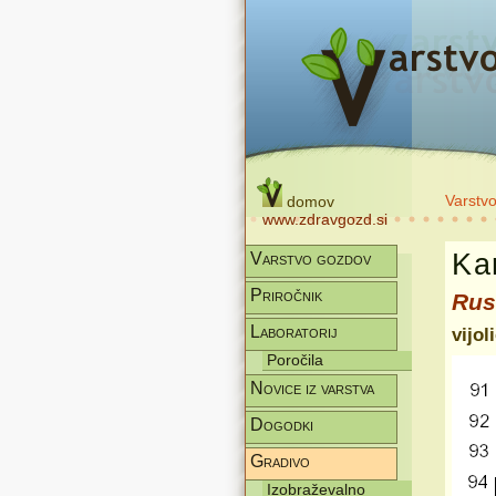
Varstv
domov
www.zdravgozd.si
Kar
Varstvo gozdov
Priročnik
Rus
Laboratorij
vijo
Poročila
Novice iz varstva
Dogodki
Gradivo
Izobraževalno