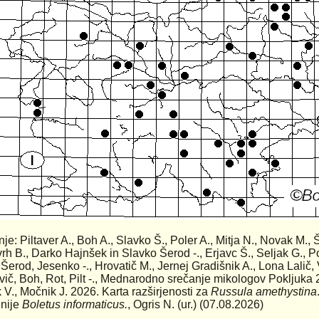
anje: Piltaver A., Boh A., Slavko Š., Poler A., Mitja N., Novak M.,
rh B., Darko Hajnšek in Slavko Šerod -., Erjavc Š., Seljak G., Po
 Šerod, Jesenko -., Hrovatič M., Jernej Gradišnik A., Lona Lalič, 
vič, Boh, Rot, Pilt -., Mednarodno srečanje mikologov Pokljuka 20
 V., Močnik J. 2026. Karta razširjenosti za
Russula amethystina
nije
Boletus informaticus.
, Ogris N. (ur.) (07.08.2026)