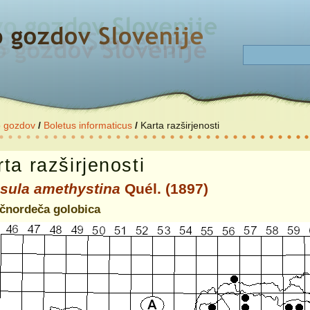
o gozdov
/
Boletus informaticus
/
Karta razširjenosti
ta razširjenosti
sula amethystina
Quél. (1897)
ličnordeča golobica