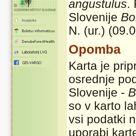
angustulus
.
Slovenije
Bo
N. (ur.) (09.
Opomba
Karta je pri
osrednje pod
Slovenije -
B
so v karto l
vsi podatki n
uporabi karte