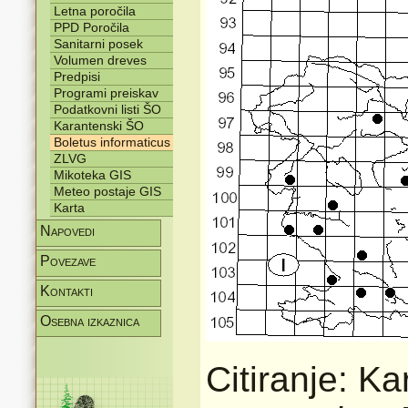
Letna poročila
PPD Poročila
Sanitarni posek
Volumen dreves
Predpisi
Programi preiskav
Podatkovni listi ŠO
Karantenski ŠO
Boletus informaticus
ZLVG
Mikoteka GIS
Meteo postaje GIS
Karta
Napovedi
Povezave
Kontakti
Osebna izkaznica
Citiranje: Ka