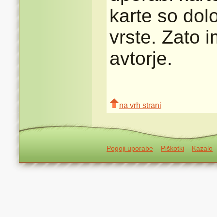
karte so dolo
vrste. Zato 
avtorje.
na vrh strani
Pogoji uporabe
Piškotki
Kazalo