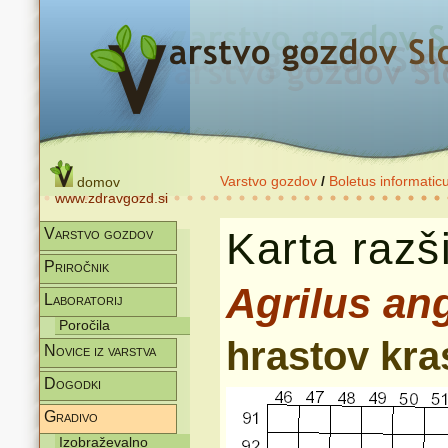
Varstvo gozdov
/
Boletus informatic
domov
www.zdravgozd.si
Karta razši
Varstvo gozdov
Priročnik
Agrilus an
Laboratorij
Poročila
hrastov kra
Novice iz varstva
Dogodki
Gradivo
Izobraževalno