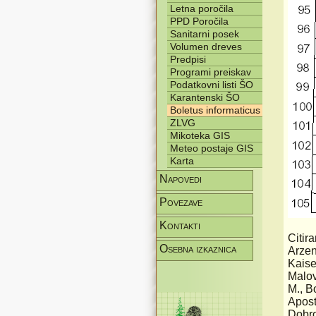
Letna poročila
PPD Poročila
Sanitarni posek
Volumen dreves
Predpisi
Programi preiskav
Podatkovni listi ŠO
Karantenski ŠO
Boletus informaticus
ZLVG
Mikoteka GIS
Meteo postaje GIS
Karta
Napovedi
Povezave
Kontakti
Citira
Osebna izkaznica
Arzen
Kaise
Malov
M., B
Apost
Dobrot