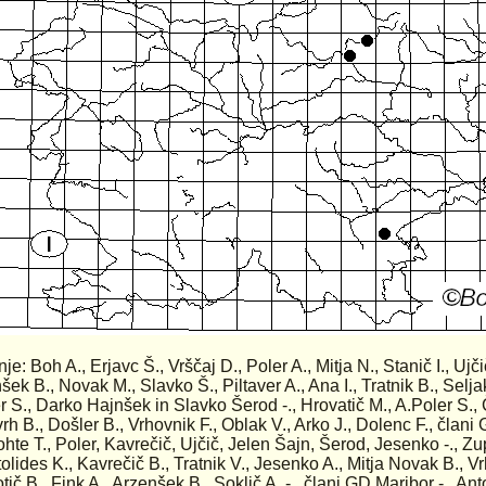
nje: Boh A., Erjavc Š., Vrščaj D., Poler A., Mitja N., Stanič I., Ujč
šek B., Novak M., Slavko Š., Piltaver A., Ana I., Tratnik B., Seljak
r S., Darko Hajnšek in Slavko Šerod -., Hrovatič M., A.Poler S.
rh B., Došler B., Vrhovnik F., Oblak V., Arko J., Dolenc F., člani 
ohte T., Poler, Kavrečič, Ujčič, Jelen Šajn, Šerod, Jesenko -., Zu
olides K., Kavrečič B., Tratnik V., Jesenko A., Mitja Novak B., V
ič B., Fink A., Arzenšek B., Soklič A. -., člani GD Maribor -., Anto