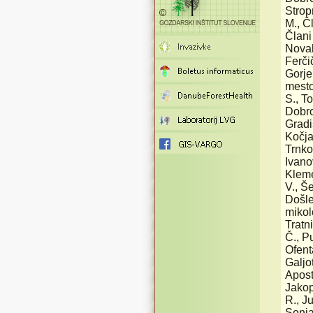
Strop
M., Č
Člani
Novak
Ferči
Gorje
mesto
S., T
Dobro
Gradi
Kočja
Trnko
Ivano
Kleme
V., Š
Došle
mikol
Tratn
Č., P
Ofent
Galjo
Apost
Jakop
R., Ju
Sonja