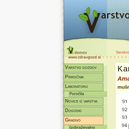
Varstv
domov
www.zdravgozd.si
Kar
Varstvo gozdov
Priročnik
Ama
Laboratorij
mušn
Poročila
Novice iz varstva
Dogodki
Gradivo
Izobraževalno