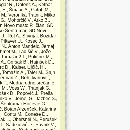
ogar R., Dolenc A., Kelhar
, E., Šmauc A., Golob M.,
 M., Veronika Tratnik, Mitko
G., Mohorčič V., Arko B.,
 in Novo mesto P., člani GD
rovke Šentrumar, GD Novo
 J., Rot A., Slivnjak Božidar
 Piltaver U., Kosec J.,
n N., Anton Mandelc, Jernej
ohmet M., Ladišič V., Jože
, Tomažin2 T., Poličnik M.,
 A., Goršak B., Hajnšek D.,
c D., Kaiser, Ujčič, H.,
, Tomažin A., Taler M., Šajn
merman Ž., Boh, Ivanovič,
jak T., Mednarodno srečanje
 M., Voss W., Tratnjak G.,
košek D., Popović J., Preša
nko V., Jernej G., Jazbec Š.,
e Šentrumar Hočevje G.,
ič, Bojan Arzenšek, Katarina
., Contu M., Cortese D.,
ak L., Obersnel N., Perušek
 I., Sadikiović D., Savnik V.,
ostolides, Sedija Hasanagić