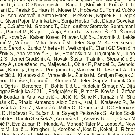
nik R., člani GD Novo mesto -., Bagar F., Močnik J., Kočjaž J., L
lani D., Pesjak S., Haas H., Moser M., Hočevar S., Tomaž Vučko
 G., Ana Ivanovič in Anton Poler -., Pleško R., Koprek F., T.Dejak
, Ištvan Pajor, Marinka Livk, Sonja Hostar Felc, Diana Govekar 
č I., Č.Šuštar M., Grebenc T., Člani društev Štorovke-Šentrumar
 -., Pandel M., Krajnc J., Anja, Bojan R., Ivanovič, Š., GD Što
 P., Kovač A., Kaiser, Kosec, Piltaver, Ujčič -., Javornik J., Lekše
ortić M., Vučko T., Miha Hrovatič M., Jelen Šajn V., Kaiser, kosec,
tič, Šerod -., Žunko Mihela - H., Velikonja P., Člani GD Semič i
šnik S., Ana Ivanovič S., - M., Frančeškin M., Hajdinjak V., Hud
ž S., Jernej Gradišnik A., Novak, Šuštar, Tratnik -., Stepančič S.
czy A., udeleženci m., Maljevec L., Oblak F., Pandel B., Gerhold
vič, Koncilja, Ogris -., Podgornik G., Markovič D., Jesenek A., Jur
nčič J., Kitanovski Z., Vrhovnik M., Žunko M., Smiljan Pesjak J.
erod, Hajnšek, Dobrotič -., Klemen M., Jelen-Šajn V., Lobnik Ci
r, Ogris -., Bertoncelj F., Bohte T. & U., Hudoklin Šimaga V., Di
ogov Pokljuka 2021 -., Podgrajšek R., Pirnat F., Kovše J., Žefran
ik Bogdan in Ana Ivanovič -., Ujčič, K., Štine K., Tomažin M., Si
ušnik D., Rinaldi Armando, Alojz Boh -., Kralj L., Kraševec R., Je
avšek A., Oto Z., Markež A., Miller O., Debenjak J., DG Štorovk
t D., Hočevar R., Bučan J., al Sayegh Petkovšek S., Anton Sokl
olides, Danilo Sikošek A., Arzenšek E., Assyov B., - E., Cesar M
ič P., Eva Zupan R., Munda A., Mohorič Taler M., Loose A., Now
rc M., Lalič L., Kraigher H., Korošec V., Kos D., Kokalj J., Rižnar
 Proj, Iva Konda, Milena Tomažin J., Stane Kaiser, Katarina Ap