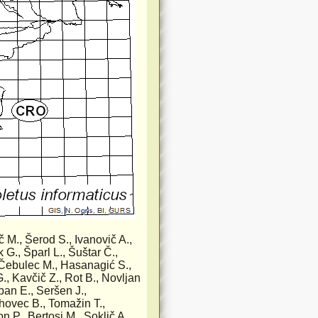
ič M., Šerod S., Ivanovič A.,
 G., Šparl L., Šuštar Č.,
, Čebulec M., Hasanagić S.,
G., Kavčič Z., Rot B., Novljan
pan E., Seršen J.,
rhovec B., Tomažin T.,
n P., Bertosi M., Soklič A.,