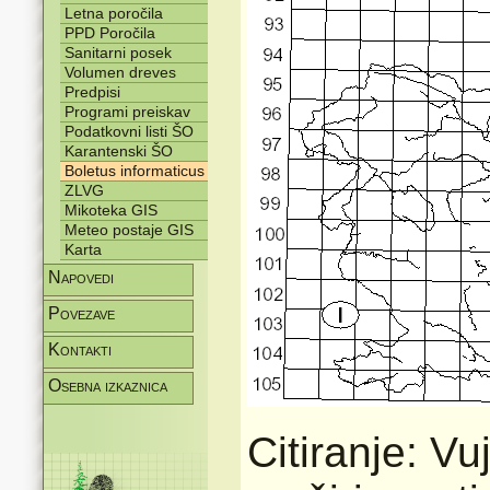
Letna poročila
PPD Poročila
Sanitarni posek
Volumen dreves
Predpisi
Programi preiskav
Podatkovni listi ŠO
Karantenski ŠO
Boletus informaticus
ZLVG
Mikoteka GIS
Meteo postaje GIS
Karta
Napovedi
Povezave
Kontakti
Osebna izkaznica
Citiranje: Vu