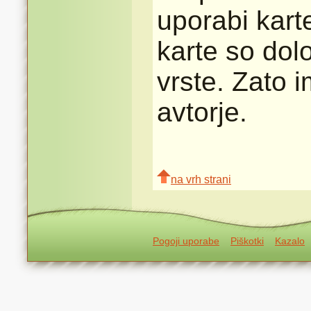
uporabi karte
karte so dolo
vrste. Zato 
avtorje.
na vrh strani
Pogoji uporabe
Piškotki
Kazalo