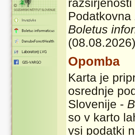
razširjenost
Podatkovna z
Boletus info
(08.08.2026
Opomba
Karta je pri
osrednje pod
Slovenije -
B
so v karto l
vsi podatki n