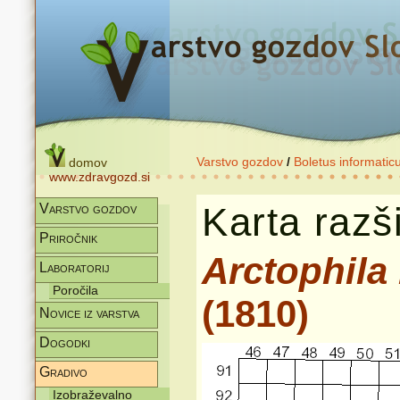
Varstvo gozdov
/
Boletus informatic
domov
www.zdravgozd.si
Karta razši
Varstvo gozdov
Priročnik
Arctophila
Laboratorij
Poročila
(1810)
Novice iz varstva
Dogodki
Gradivo
Izobraževalno