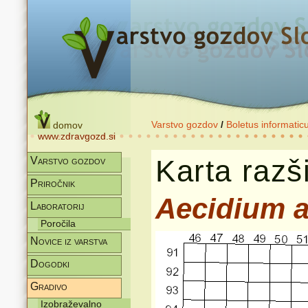
Varstvo gozdov
/
Boletus informatic
domov
www.zdravgozd.si
Karta razši
Varstvo gozdov
Priročnik
Aecidium a
Laboratorij
Poročila
Novice iz varstva
Dogodki
Gradivo
Izobraževalno