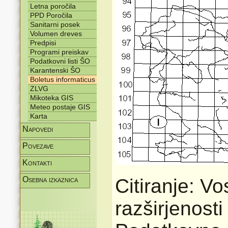
Letna poročila
PPD Poročila
Sanitarni posek
Volumen dreves
Predpisi
Programi preiskav
Podatkovni listi ŠO
Karantenski ŠO
Boletus informaticus
ZLVG
Mikoteka GIS
Meteo postaje GIS
Karta
Napovedi
Povezave
Kontakti
Osebna izkaznica
Citiranje: V
razširjenost