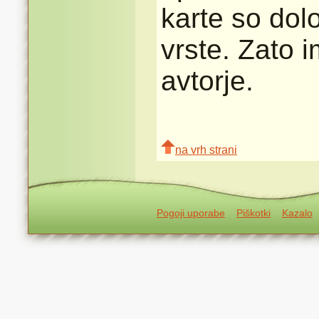
karte so dolo
vrste. Zato 
avtorje.
na vrh strani
Pogoji uporabe
Piškotki
Kazalo