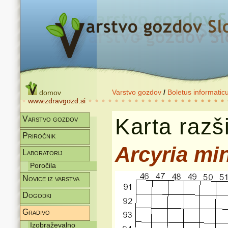
Varstvo gozdov
/
Boletus informatic
domov
www.zdravgozd.si
Karta razši
Varstvo gozdov
Priročnik
Arcyria mi
Laboratorij
Poročila
Novice iz varstva
Dogodki
Gradivo
Izobraževalno