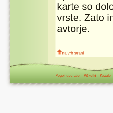
karte so dolo
vrste. Zato 
avtorje.
na vrh strani
Pogoji uporabe
Piškotki
Kazalo