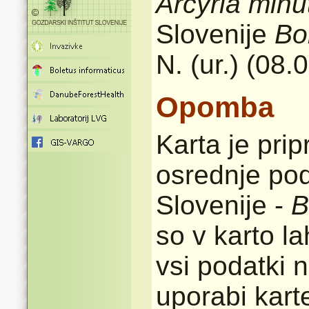
Arcyria minu
Slovenije
Bo
N. (ur.) (08.
Opomba
Karta je pri
osrednje pod
Slovenije -
B
so v karto l
vsi podatki n
uporabi karte