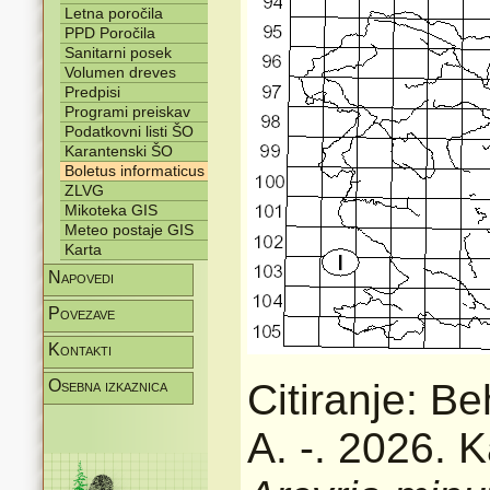
Letna poročila
PPD Poročila
Sanitarni posek
Volumen dreves
Predpisi
Programi preiskav
Podatkovni listi ŠO
Karantenski ŠO
Boletus informaticus
ZLVG
Mikoteka GIS
Meteo postaje GIS
Karta
Napovedi
Povezave
Kontakti
Osebna izkaznica
Citiranje: Be
A. -. 2026. K