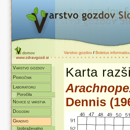
Varstvo gozdov
/
Boletus informatic
domov
www.zdravgozd.si
Karta razši
Varstvo gozdov
Priročnik
Arachnopez
Laboratorij
Poročila
Dennis (19
Novice iz varstva
Dogodki
Gradivo
Izobraževalno