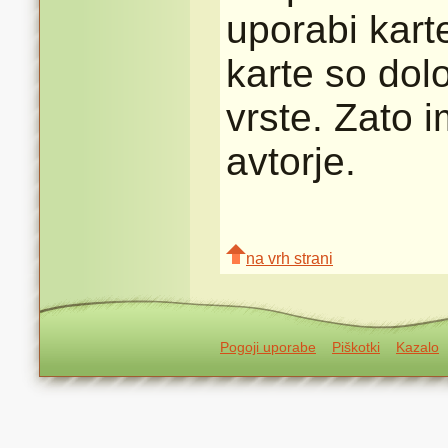
uporabi karte
karte so dolo
vrste. Zato 
avtorje.
na vrh strani
Pogoji uporabe
Piškotki
Kazalo