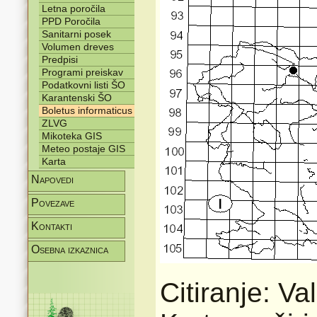
Letna poročila
PPD Poročila
Sanitarni posek
Volumen dreves
Predpisi
Programi preiskav
Podatkovni listi ŠO
Karantenski ŠO
Boletus informaticus
ZLVG
Mikoteka GIS
Meteo postaje GIS
Karta
Napovedi
Povezave
Kontakti
Osebna izkaznica
Citiranje: Va