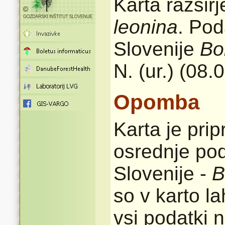
Karta razšir
leonina
. Pod
Slovenije
Bo
N. (ur.) (08.
Opomba
Karta je pri
osrednje pod
Slovenije -
B
so v karto l
vsi podatki n