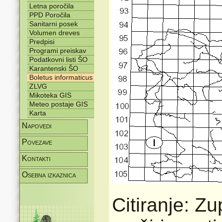
Letna poročila
PPD Poročila
Sanitarni posek
Volumen dreves
Predpisi
Programi preiskav
Podatkovni listi ŠO
Karantenski ŠO
Boletus informaticus
ZLVG
Mikoteka GIS
Meteo postaje GIS
Karta
Napovedi
Povezave
Kontakti
Osebna izkaznica
Citiranje: Z