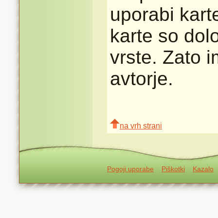
uporabi karte
karte so dolo
vrste. Zato 
avtorje.
na vrh strani
Pogoji uporabe
Piškotki
Kazalo