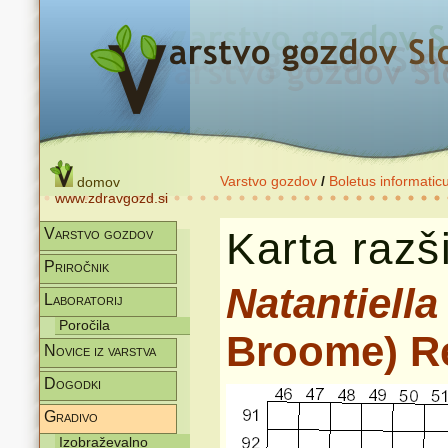
Varstvo gozdov
/
Boletus informatic
domov
www.zdravgozd.si
Karta razši
Varstvo gozdov
Priročnik
Natantiella
Laboratorij
Poročila
Broome) Ré
Novice iz varstva
Dogodki
Gradivo
Izobraževalno