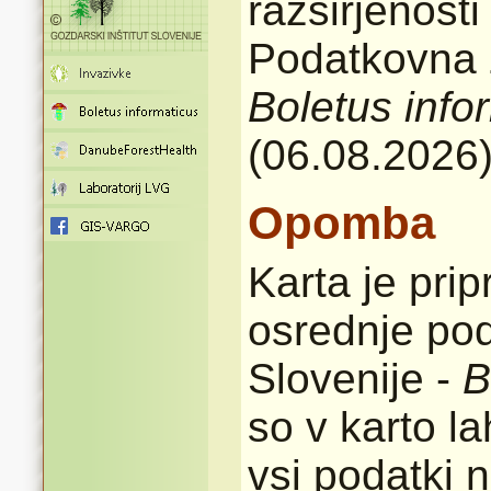
razširjenost
Podatkovna z
Boletus info
(06.08.2026
Opomba
Karta je pri
osrednje pod
Slovenije -
B
so v karto l
vsi podatki n