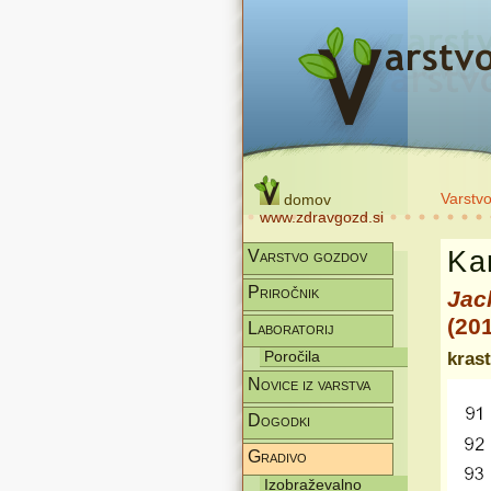
Varstv
domov
www.zdravgozd.si
Kar
Varstvo gozdov
Priročnik
Jac
(20
Laboratorij
Poročila
krast
Novice iz varstva
Dogodki
Gradivo
Izobraževalno