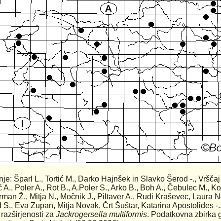
anje: Šparl L., Tortić M., Darko Hajnšek in Slavko Šerod -., Vrščaj
č A., Poler A., Rot B., A.Poler S., Arko B., Boh A., Čebulec M., K
man Ž., Mitja N., Močnik J., Piltaver A., Rudi Kraševec, Laura No
 S., Eva Zupan, Mitja Novak, Črt Šuštar, Katarina Apostolides -
 razširjenosti za
Jackrogersella multiformis
. Podatkovna zbirka 