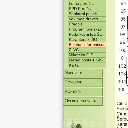
Letna poročila
PPD Poročila
Sanitarni posek
Volumen dreves
Predpisi
Programi preiskav
Podatkovni listi ŠO
Karantenski ŠO
Boletus informaticus
ZLVG
Mikoteka GIS
Meteo postaje GIS
Karta
Napovedi
Povezave
Kontakti
Osebna izkaznica
Citir
Sokli
Cimer
Šerod
Karta