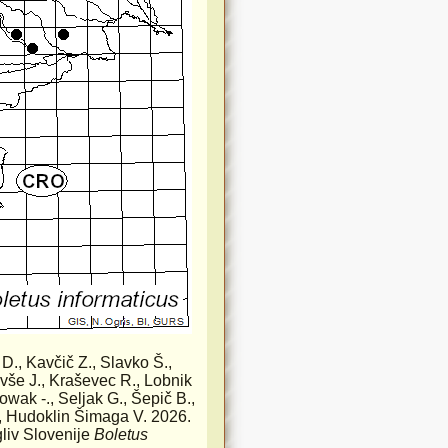
 D., Kavčič Z., Slavko Š.,
ovše J., Kraševec R., Lobnik
wak -., Seljak G., Šepič B.,
., Hudoklin Šimaga V. 2026.
gliv Slovenije
Boletus