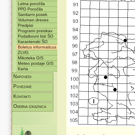
Letna poročila
PPD Poročila
Sanitarni posek
Volumen dreves
Predpisi
Programi preiskav
Podatkovni listi ŠO
Karantenski ŠO
Boletus informaticus
ZLVG
Mikoteka GIS
Meteo postaje GIS
Karta
Napovedi
Povezave
Kontakti
Osebna izkaznica