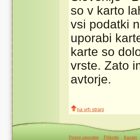
so v karto l
vsi podatki n
uporabi karte
karte so dolo
vrste. Zato 
avtorje.
na vrh strani
Pogoji uporabe
Piškotki
Kazalo