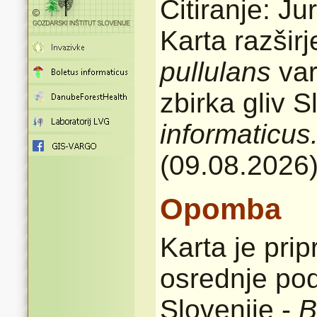
Citiranje: Ju
Karta razšir
pullulans
var
zbirka gliv 
informaticus
(09.08.2026
Opomba
Karta je pri
osrednje pod
Slovenije -
B