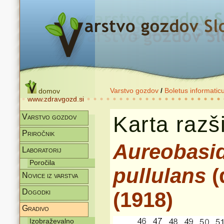
Varstvo gozdov
/
Boletus informatic
domov
www.zdravgozd.si
Karta razši
Varstvo gozdov
Priročnik
Aureobasid
Laboratorij
Poročila
pullulans
(
Novice iz varstva
Dogodki
(1918)
Gradivo
Izobraževalno