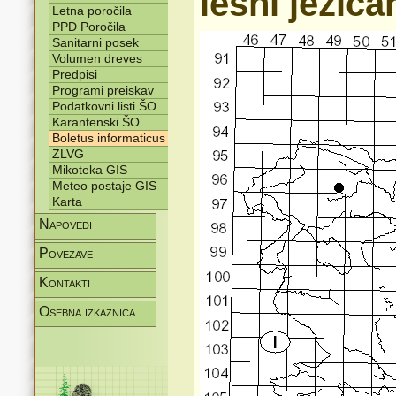
lesni jeziča
Letna poročila
PPD Poročila
Sanitarni posek
Volumen dreves
Predpisi
Programi preiskav
Podatkovni listi ŠO
Karantenski ŠO
Boletus informaticus
ZLVG
Mikoteka GIS
Meteo postaje GIS
Karta
Napovedi
Povezave
Kontakti
Osebna izkaznica