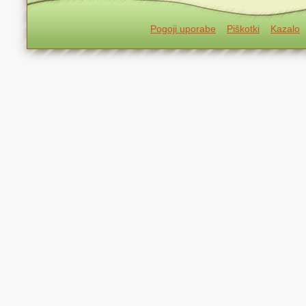
Pogoji uporabe
Piškotki
Kazalo