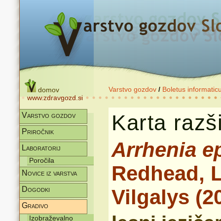
Varstvo gozdov
/
Boletus informatic
domov
www.zdravgozd.si
Karta razši
Varstvo gozdov
Priročnik
Arrhenia e
Laboratorij
Poročila
Redhead, L
Novice iz varstva
Dogodki
Vilgalys (2
Gradivo
Izobraževalno