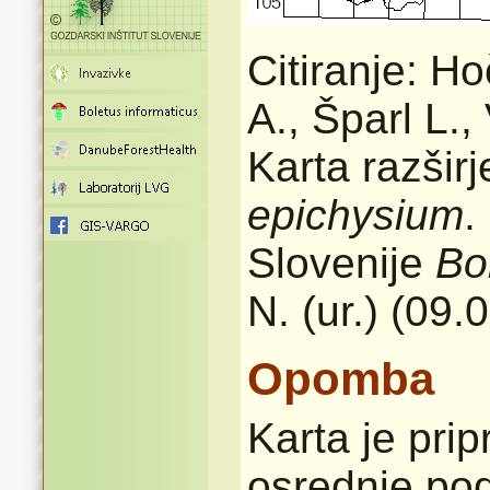
Citiranje: H
A., Šparl L.
Karta razšir
epichysium
.
Slovenije
Bo
N. (ur.) (09.
Opomba
Karta je pri
osrednje pod