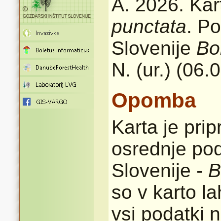
A. 2026. Kar
punctata
. Po
Slovenije
Bo
N. (ur.) (06.
Opomba
Karta je pri
osrednje pod
Slovenije -
B
so v karto l
vsi podatki n