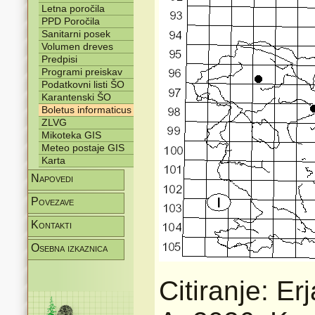
Letna poročila
PPD Poročila
Sanitarni posek
Volumen dreves
Predpisi
Programi preiskav
Podatkovni listi ŠO
Karantenski ŠO
Boletus informaticus
ZLVG
Mikoteka GIS
Meteo postaje GIS
Karta
Napovedi
Povezave
Kontakti
Osebna izkaznica
Citiranje: Er