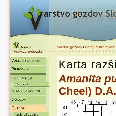
Varstvo gozdov
/
Boletus informatic
domov
www.zdravgozd.si
Karta razši
Varstvo gozdov
Priročnik
Amanita pu
Laboratorij
Poročila
Cheel) D.A.
Novice iz varstva
Dogodki
Gradivo
Izobraževalno