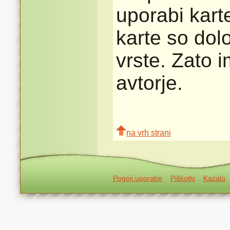
uporabi karte
karte so dolo
vrste. Zato 
avtorje.
na vrh strani
Pogoji uporabe
Piškotki
Kazalo