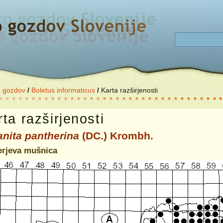
o gozdov
/
Boletus informaticus
/
Karta razširjenosti
ta razširjenosti
nita pantherina
(DC.) Krombh.
erjeva mušnica