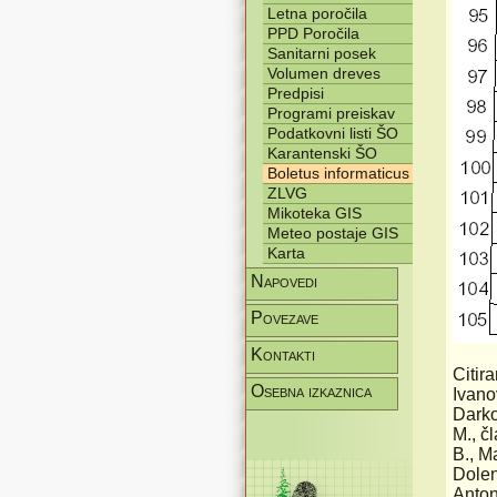
Letna poročila
PPD Poročila
Sanitarni posek
Volumen dreves
Predpisi
Programi preiskav
Podatkovni listi ŠO
Karantenski ŠO
Boletus informaticus
ZLVG
Mikoteka GIS
Meteo postaje GIS
Karta
Napovedi
Povezave
Kontakti
Citir
Osebna izkaznica
Ivanov
Darko
M., č
B., M
Dolen
Anton