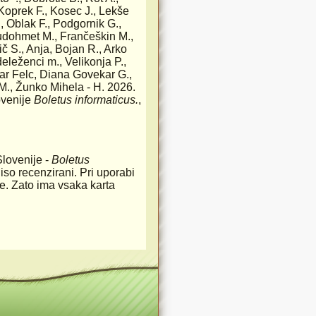
Koprek F., Kosec J., Lekše
., Oblak F., Podgornik G.,
Hudohmet M., Frančeškin M.,
 S., Anja, Bojan R., Arko
eleženci m., Velikonja P.,
tar Felc, Diana Govekar G.,
M., Žunko Mihela - H. 2026.
ovenije
Boletus informaticus.
,
Slovenije -
Boletus
iso recenzirani. Pri uporabi
rste. Zato ima vsaka karta