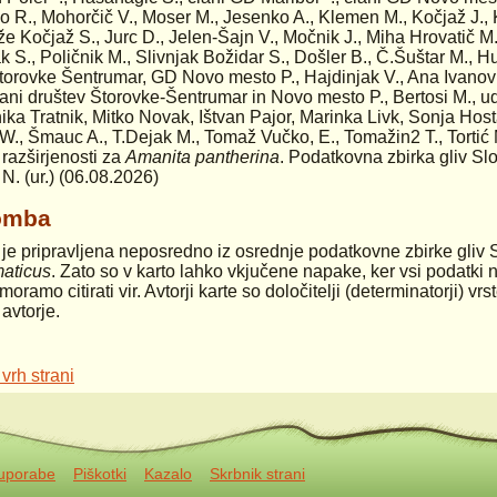
o R., Mohorčič V., Moser M., Jesenko A., Klemen M., Kočjaž J., 
ože Kočjaž S., Jurc D., Jelen-Šajn V., Močnik J., Miha Hrovatič M
k S., Poličnik M., Slivnjak Božidar S., Došler B., Č.Šuštar M., 
orovke Šentrumar, GD Novo mesto P., Hajdinjak V., Ana Ivanovič
lani društev Štorovke-Šentrumar in Novo mesto P., Bertosi M., ud
ika Tratnik, Mitko Novak, Ištvan Pajor, Marinka Livk, Sonja Hos
W., Šmauc A., T.Dejak M., Tomaž Vučko, E., Tomažin2 T., Tortić 
 razširjenosti za
Amanita pantherina
. Podatkovna zbirka gliv Sl
 N. (ur.) (06.08.2026)
omba
 je pripravljena neposredno iz osrednje podatkovne zbirke gliv 
maticus
. Zato so v karto lahko vkjučene napake, ker vsi podatki n
moramo citirati vir. Avtorji karte so določitelji (determinatorji) v
 avtorje.
 vrh strani
 uporabe
Piškotki
Kazalo
Skrbnik strani