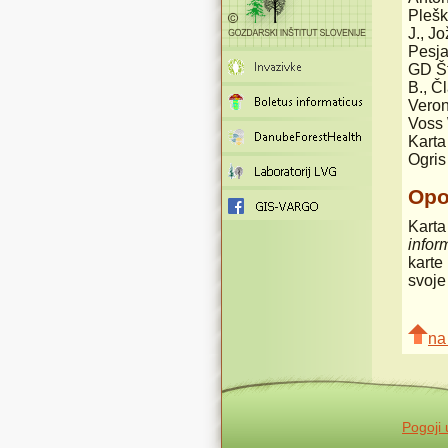
Plešk
J., J
Pesja
GD Št
B., Č
Veron
Voss 
Karta
Ogris
Op
Karta
infor
karte 
svoje
na
Pogoji