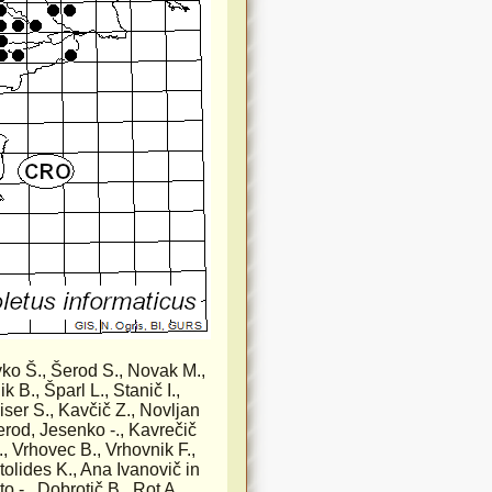
avko Š., Šerod S., Novak M.,
k B., Šparl L., Stanič I.,
iser S., Kavčič Z., Novljan
Šerod, Jesenko -., Kavrečič
., Vrhovec B., Vrhovnik F.,
tolides K., Ana Ivanovič in
 -., Dobrotič B., Rot A.,