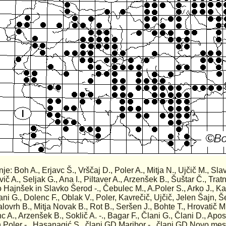
anje: Boh A., Erjavc Š., Vrščaj D., Poler A., Mitja N., Ujčič M., Sl
ič A., Seljak G., Ana I., Piltaver A., Arzenšek B., Šuštar Č., Tratni
 Hajnšek in Slavko Šerod -., Čebulec M., A.Poler S., Arko J., Ka
lani G., Dolenc F., Oblak V., Poler, Kavrečič, Ujčič, Jelen Šajn, 
alovrh B., Mitja Novak B., Rot B., Seršen J., Bohte T., Hrovatič M
c A., Arzenšek B., Soklič A. -., Bagar F., Člani G., Člani D., Apos
 Poler -., Hasanagić S., člani GD Maribor -., člani GD Novo mesto