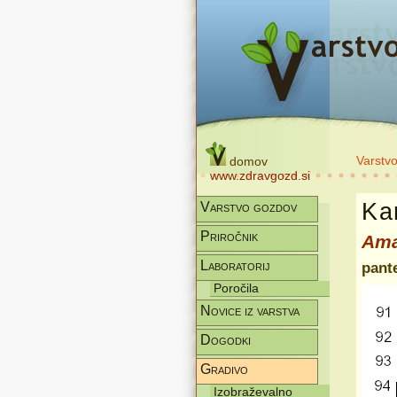
Varstv
domov
www.zdravgozd.si
Kar
Varstvo gozdov
Priročnik
Ama
Laboratorij
pant
Poročila
Novice iz varstva
Dogodki
Gradivo
Izobraževalno