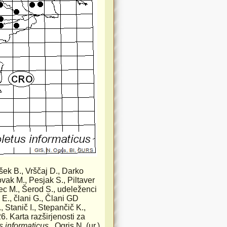
nšek B., Vrščaj D., Darko
ovak M., Pesjak S., Piltaver
lec M., Šerod S., udeleženci
 E., člani G., Člani GD
, Stanič I., Stepančič K.,
6. Karta razširjenosti za
s informaticus.
, Ogris N. (ur.)