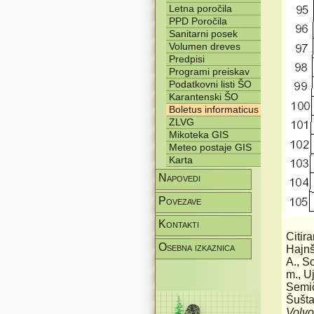
Letna poročila
PPD Poročila
Sanitarni posek
Volumen dreves
Predpisi
Programi preiskav
Podatkovni listi ŠO
Karantenski ŠO
Boletus informaticus
ZLVG
Mikoteka GIS
Meteo postaje GIS
Karta
Napovedi
Povezave
Kontakti
Citira
Osebna izkaznica
Hajnš
A., S
m., U
Semič
Šušta
Volvo