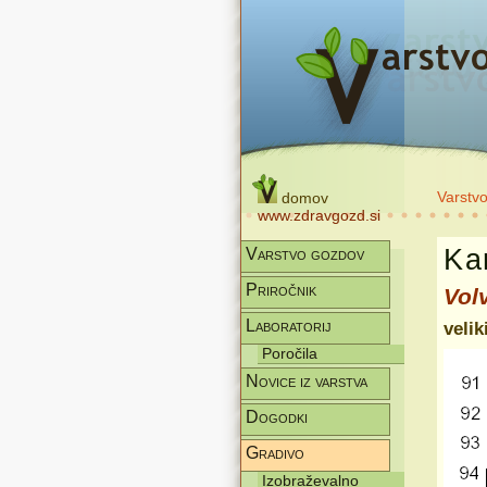
Varstv
domov
www.zdravgozd.si
Kar
Varstvo gozdov
Priročnik
Vol
Laboratorij
velik
Poročila
Novice iz varstva
Dogodki
Gradivo
Izobraževalno