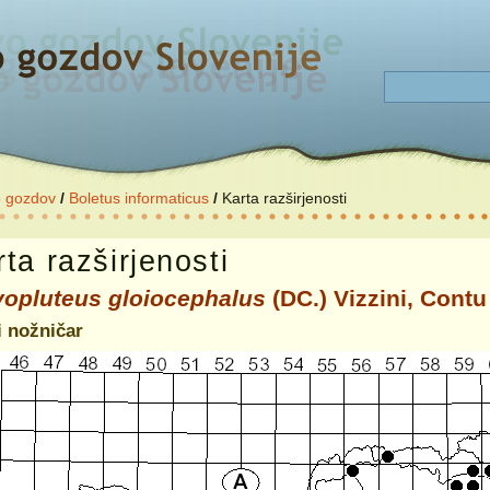
o gozdov
/
Boletus informaticus
/
Karta razširjenosti
ta razširjenosti
vopluteus gloiocephalus
(DC.) Vizzini, Contu
i nožničar