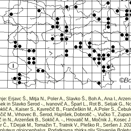
nje: Erjavc Š., Mitja N., Poler A., Slavko Š., Boh A., Ana I., Arze
ek in Slavko Šerod -., Ivanovič A., Šparl L., Rot B., Seljak G., N
oklič A., Kaiser S., Kavrečič B., Frančeškin M., A.Poler S., Čebu
jčič M., Vrhovec B., Šerod, Hajnšek, Dobrotič -., Vučko T., Zupan
 in N., Arzenšek B., Soklič A. -., Hrovatič M., Močnik J., Kosec J.
r Č., T.Dejak M., Tomažin T., Tratnik V., Pleško R., Seršen J. 202
pluteus gloiocephalus
. Podatkovna zbirka gliv Slovenije
Boletu