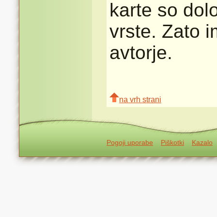
karte so dolo
vrste. Zato 
avtorje.
na vrh strani
Pogoji uporabe
Piškotki
Kazalo