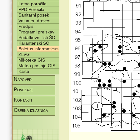
Letna poročila
PPD Poročila
Sanitarni posek
Volumen dreves
Predpisi
Programi preiskav
Podatkovni listi ŠO
Karantenski ŠO
Boletus informaticus
ZLVG
Mikoteka GIS
Meteo postaje GIS
Karta
Napovedi
Povezave
Kontakti
Osebna izkaznica