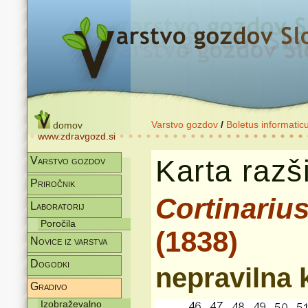
Varstvo gozdov
/
Boletus informatic
domov
www.zdravgozd.si
Karta razši
Varstvo gozdov
Priročnik
Cortinariu
Laboratorij
Poročila
(1838)
Novice iz varstva
Dogodki
nepravilna
Gradivo
Izobraževalno