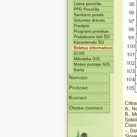
Letna poročila
PPD Poročila
Sanitarni posek
Volumen dreves
Predpisi
Programi preiskav
Podatkovni listi ŠO
Karantenski ŠO
Boletus informaticus
ZLVG
Mikoteka GIS
Meteo postaje GIS
Karta
Napovedi
Povezave
Kontakti
Citira
Osebna izkaznica
A., N
B., M
Sokli
Člani
-., D
Slove