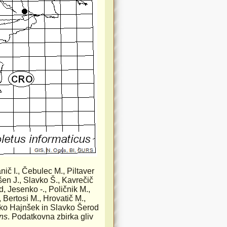
anič I., Čebulec M., Piltaver
šen J., Slavko Š., Kavrečič
d, Jesenko -., Poličnik M.,
 Bertosi M., Hrovatič M.,
arko Hajnšek in Slavko Šerod
ns
. Podatkovna zbirka gliv