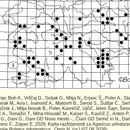
nje: Boh A., Vrščaj D., Seljak G., Mitja N., Erjavc Š., Poler A., St
ovak M., Ana I., Ivanovič A., Malovrh B., Šerod S., Šuštar Č., Ser
očnik J., Mitja Novak B., Poler, Kavrečič, Ujčič, Jelen Šajn, Šero
č A., Tomažin T., Miha Hrovatič M., Kaiser S., Kavčič Z., Anton P.,
 G., člani G., člani GD Novo mesto -., Člani GD Semič in N., D
olenc F., Zupan E. 2026. Karta razširjenosti za
Agaricus urinasce
nije
Boletus informaticus.
, Ogris N. (ur.) (07.08.2026)