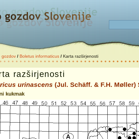
o gozdov
/
Boletus informaticus
/
Karta razširjenosti
ta razširjenosti
ricus urinascens
(Jul. Schäff. & F.H. Møller)
tni kukmak