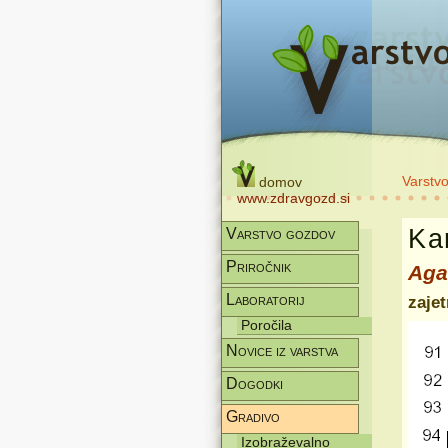
Varstv
domov
www.zdravgozd.si
Kar
Varstvo gozdov
Priročnik
Aga
Laboratorij
zaje
Poročila
Novice iz varstva
Dogodki
Gradivo
Izobraževalno