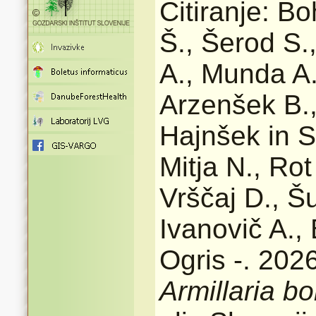
Citiranje: B
Š., Šerod S.,
A., Munda A.
Arzenšek B.,
Hajnšek in S
Mitja N., Rot
Vrščaj D., Š
Ivanovič A., 
Ogris -. 2026
Armillaria bo