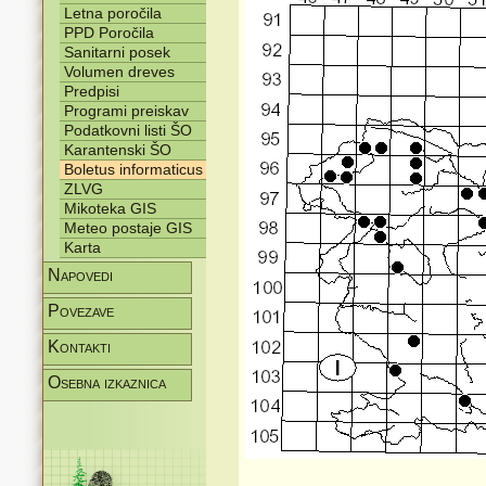
Letna poročila
PPD Poročila
Sanitarni posek
Volumen dreves
Predpisi
Programi preiskav
Podatkovni listi ŠO
Karantenski ŠO
Boletus informaticus
ZLVG
Mikoteka GIS
Meteo postaje GIS
Karta
Napovedi
Povezave
Kontakti
Osebna izkaznica