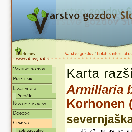
Varstvo gozdov
/
Boletus informatic
domov
www.zdravgozd.si
Karta razši
Varstvo gozdov
Priročnik
Armillaria 
Laboratorij
Poročila
Korhonen (
Novice iz varstva
Dogodki
severnjašk
Gradivo
Izobraževalno