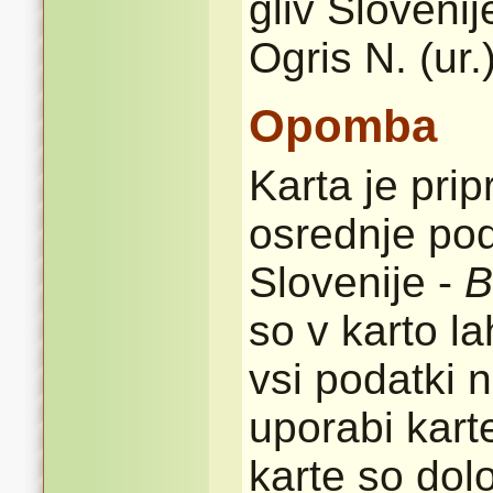
gliv Sloveni
Ogris N. (ur.
Opomba
Karta je pri
osrednje pod
Slovenije -
B
so v karto l
vsi podatki n
uporabi karte
karte so dolo