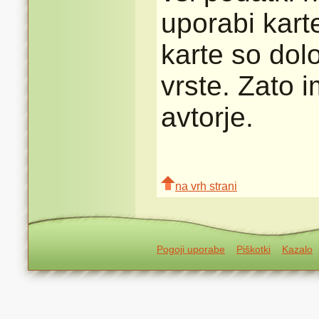
uporabi karte
karte so dolo
vrste. Zato 
avtorje.
na vrh strani
Pogoji uporabe
Piškotki
Kazalo