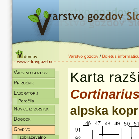
Varstvo gozdov
/
Boletus informatic
domov
www.zdravgozd.si
Karta razši
Varstvo gozdov
Priročnik
Cortinariu
Laboratorij
Poročila
alpska kop
Novice iz varstva
Dogodki
Gradivo
Izobraževalno