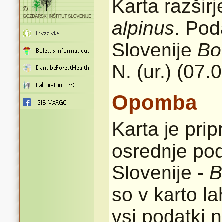
Karta razšir
alpinus
. Pod
Slovenije
Bo
N. (ur.) (07.
Opomba
Karta je pri
osrednje pod
Slovenije -
B
so v karto l
vsi podatki n