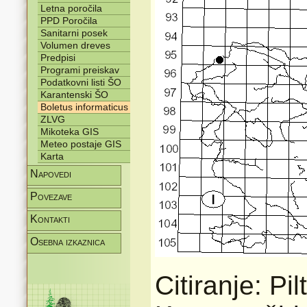
Letna poročila
PPD Poročila
Sanitarni posek
Volumen dreves
Predpisi
Programi preiskav
Podatkovni listi ŠO
Karantenski ŠO
Boletus informaticus
ZLVG
Mikoteka GIS
Meteo postaje GIS
Karta
Napovedi
Povezave
Kontakti
Osebna izkaznica
Citiranje: Pi