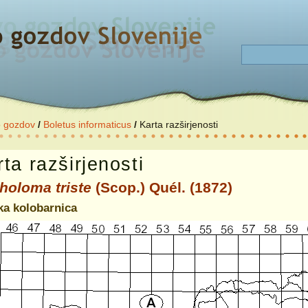
o gozdov
/
Boletus informaticus
/
Karta razširjenosti
ta razširjenosti
choloma triste
(Scop.) Quél. (1872)
ka kolobarnica