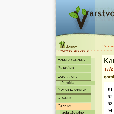
Varstv
domov
www.zdravgozd.si
Kar
Varstvo gozdov
Priročnik
Tri
Laboratorij
gors
Poročila
Novice iz varstva
Dogodki
Gradivo
Izobraževalno