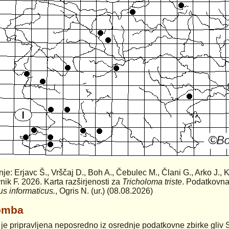
anje: Erjavc Š., Vrščaj D., Boh A., Čebulec M., Člani G., Arko J., 
nik F. 2026. Karta razširjenosti za
Tricholoma triste
. Podatkovna 
us informaticus.
, Ogris N. (ur.) (08.08.2026)
omba
 je pripravljena neposredno iz osrednje podatkovne zbirke gliv 