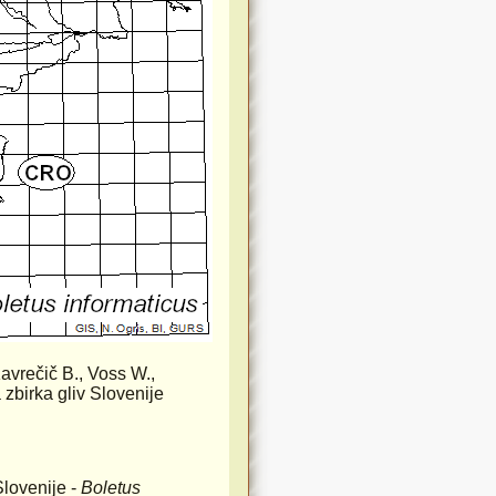
Kavrečič B., Voss W.,
zbirka gliv Slovenije
Slovenije -
Boletus