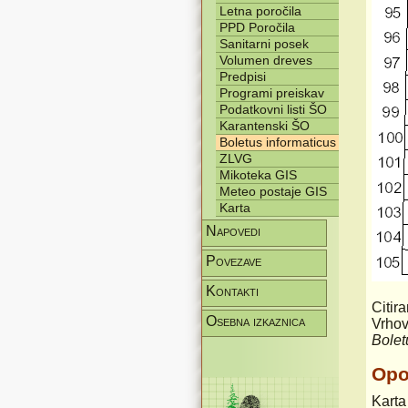
Letna poročila
PPD Poročila
Sanitarni posek
Volumen dreves
Predpisi
Programi preiskav
Podatkovni listi ŠO
Karantenski ŠO
Boletus informaticus
ZLVG
Mikoteka GIS
Meteo postaje GIS
Karta
Napovedi
Povezave
Kontakti
Citir
Osebna izkaznica
Vrhov
Bolet
Op
Karta