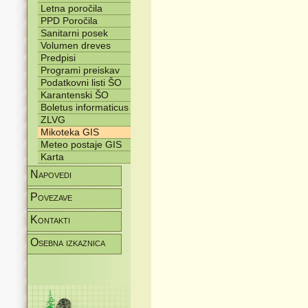
Letna poročila
PPD Poročila
Sanitarni posek
Volumen dreves
Predpisi
Programi preiskav
Podatkovni listi ŠO
Karantenski ŠO
Boletus informaticus
ZLVG
Mikoteka GIS
Meteo postaje GIS
Karta
Napovedi
Povezave
Kontakti
Osebna izkaznica