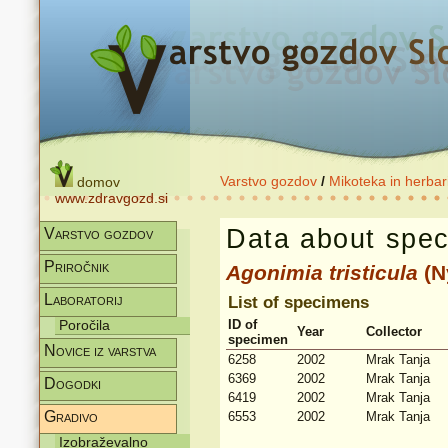
Varstvo gozdov
/
Mikoteka in herbar
domov
www.zdravgozd.si
Data about spec
Varstvo gozdov
Priročnik
Agonimia
tristicula
(Ny
Laboratorij
List of specimens
Poročila
ID of
Year
Collector
specimen
Novice iz varstva
6258
2002
Mrak Tanja
6369
2002
Mrak Tanja
Dogodki
6419
2002
Mrak Tanja
Gradivo
6553
2002
Mrak Tanja
Izobraževalno