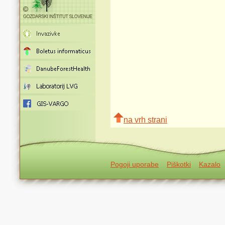
na vrh strani
Pogoji uporabe
Piškotki
Kazalo