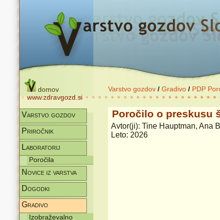
Varstvo gozdov
/
Gradivo
/
PDP Poro
domov
www.zdravgozd.si
Poročilo o preskusu 
Varstvo gozdov
Avtor(ji): Tine Hauptman, Ana 
Priročnik
Leto: 2026
Laboratorij
Poročila
Novice iz varstva
Dogodki
Gradivo
Izobraževalno