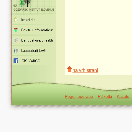
na vrh strani
Pogoji uporabe
Piškotki
Kazalo