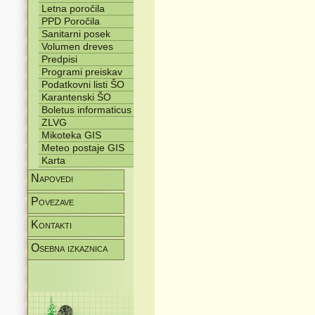
Letna poročila
PPD Poročila
Sanitarni posek
Volumen dreves
Predpisi
Programi preiskav
Podatkovni listi ŠO
Karantenski ŠO
Boletus informaticus
ZLVG
Mikoteka GIS
Meteo postaje GIS
Karta
Napovedi
Povezave
Kontakti
Osebna izkaznica