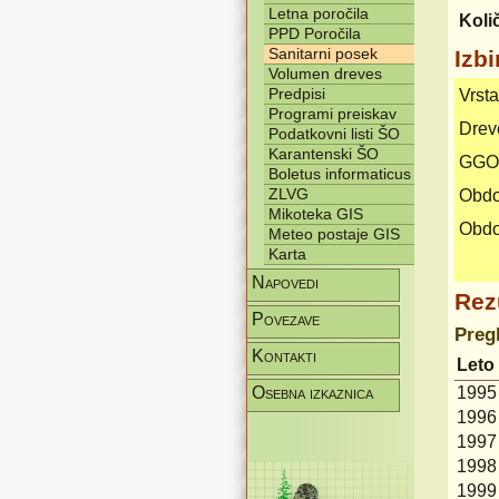
Letna poročila
Koli
PPD Poročila
Sanitarni posek
Izb
Volumen dreves
Predpisi
Vrst
Programi preiskav
Drev
Podatkovni listi ŠO
Karantenski ŠO
GGO
Boletus informaticus
ZLVG
Obdo
Mikoteka GIS
Obdo
Meteo postaje GIS
Karta
Napovedi
Rezu
Povezave
Preg
Kontakti
Leto
Osebna izkaznica
1995
1996
1997
1998
1999