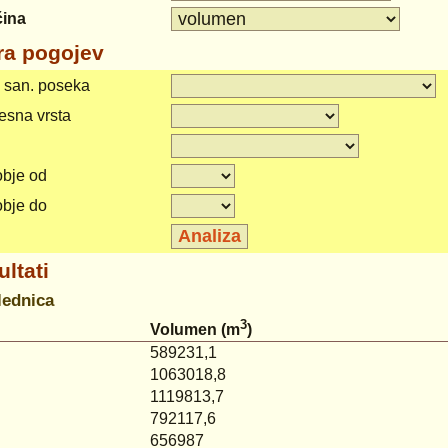
čina
ira pogojev
a san. poseka
esna vrsta
bje od
bje do
ltati
lednica
3
Volumen (m
)
589231,1
1063018,8
1119813,7
792117,6
656987