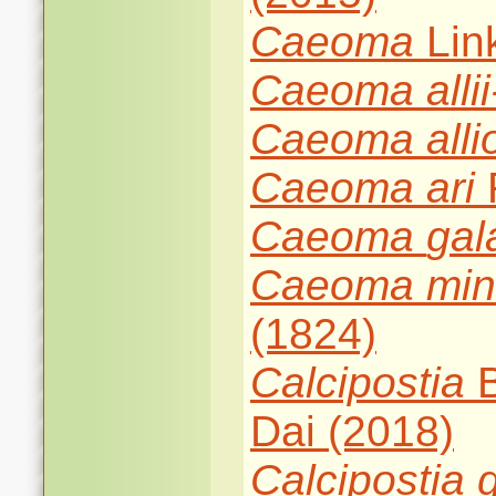
Caeoma
Lin
Caeoma
alli
Caeoma
all
Caeoma
ari
F
Caeoma
gal
Caeoma
min
(1824)
Calcipostia
B
Dai (2018)
Calcipostia
g