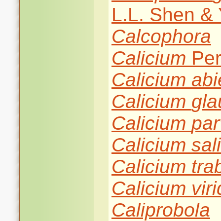
L.L. Shen & 
Calcophora
Calicium
Per
Calicium
abi
Calicium
gla
Calicium
pa
Calicium
sal
Calicium
tra
Calicium
vir
Caliprobola