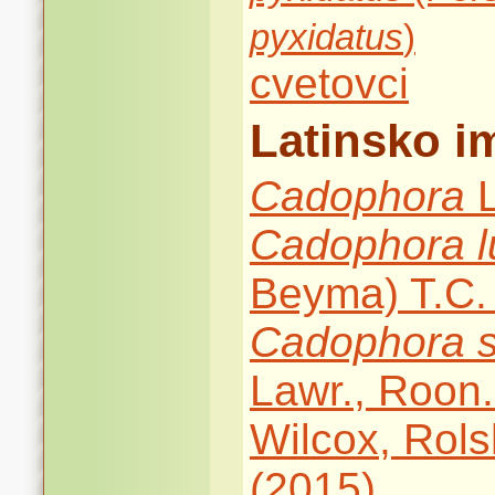
pyxidatus
)
cvetovci
Latinsko i
Cadophora
L
Cadophora
Beyma) T.C.
Cadophora
Lawr., Roon.
Wilcox, Rol
(2015)