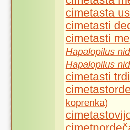
cimetasta u
cimetasti d
cimetasti m
Hapalopilus ni
Hapalopilus ni
cimetasti tr
cimetastord
koprenka)
cimetastovij
cimetnordeč