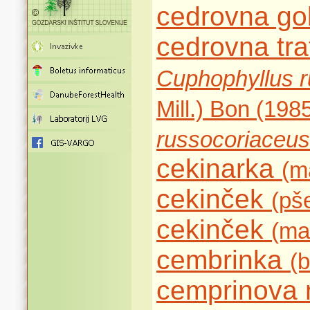
cedrovna go
cedrovna tr
Cuphophyllus 
Mill.) Bon (1985
russocoriaceus
cekinarka
(m
cekinček
(pš
cekinček
(ma
cembrinka
(b
cemprinova