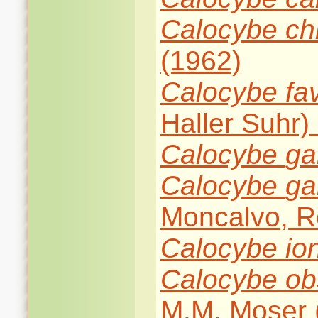
Calocybe
ch
(1962)
Calocybe
fa
Haller Suhr)
Calocybe
g
Calocybe
ga
Moncalvo, R
Calocybe
io
Calocybe
ob
M.M. Moser 