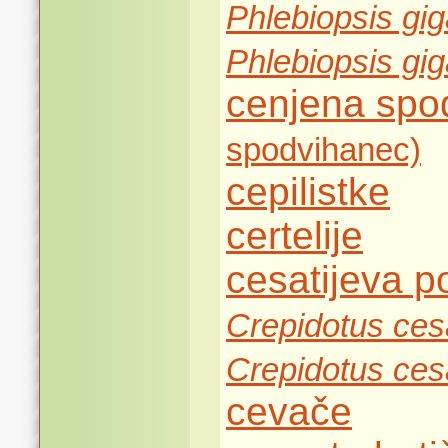
Phlebiopsis gi
Phlebiopsis gi
cenjena sp
spodvihanec)
cepilistke
certelije
cesatijeva p
Crepidotus cesa
Crepidotus cesa
cevače