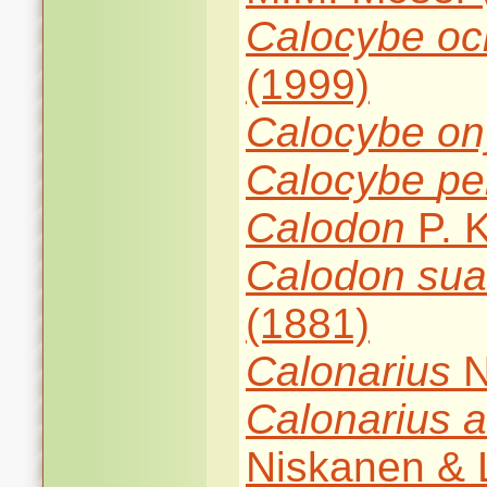
Calocybe
oc
(1999)
Calocybe
on
Calocybe
pe
Calodon
P. K
Calodon
sua
(1881)
Calonarius
N
Calonarius
a
Niskanen & L