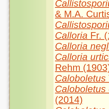
Callistospor
& M.A. Curti
Callistospor
Calloria
Fr. 
Calloria
negl
Calloria
urti
Rehm (1903
Caloboletus
Caloboletus
(2014)