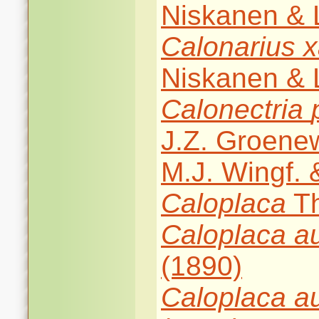
Niskanen & L
Calonarius
x
Niskanen & L
Calonectria
J.Z. Groenew
M.J. Wingf. 
Caloplaca
Th
Caloplaca
a
(1890)
Caloplaca
a