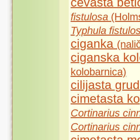
cevasta bet
fistulosa
(Holms
Typhula fistulo
ciganka
(nali
ciganska ko
kolobarnica)
cilijasta gru
cimetasta k
Cortinarius c
Cortinarius c
cimetasta m