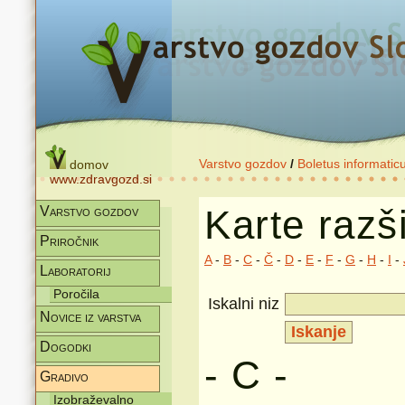
Varstvo gozdov
/
Boletus informatic
domov
www.zdravgozd.si
Karte razši
Varstvo gozdov
Priročnik
A
-
B
-
C
-
Č
-
D
-
E
-
F
-
G
-
H
-
I
-
Laboratorij
Poročila
Iskalni niz
Novice iz varstva
Dogodki
- C -
Gradivo
Izobraževalno