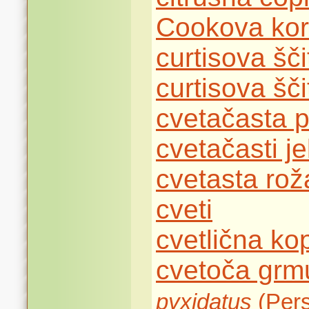
Cookova ko
curtisova šč
curtisova šč
cvetačasta p
cvetačasti j
cvetasta ro
cveti
cvetlična ko
cvetoča grm
pyxidatus
(Pers