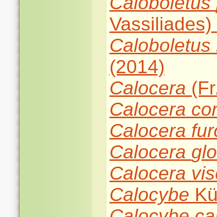
Caloboletus
Vassiliades) 
Caloboletus
(2014)
Calocera
(Fr
Calocera
co
Calocera
fur
Calocera
gl
Calocera
vi
Calocybe
Kü
Calocybe
ca