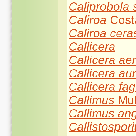
Caliprobola
Caliroa
Cost
Caliroa
cera
Callicera
Callicera
ae
Callicera
aur
Callicera
fag
Callimus
Mul
Callimus
ang
Callistospor