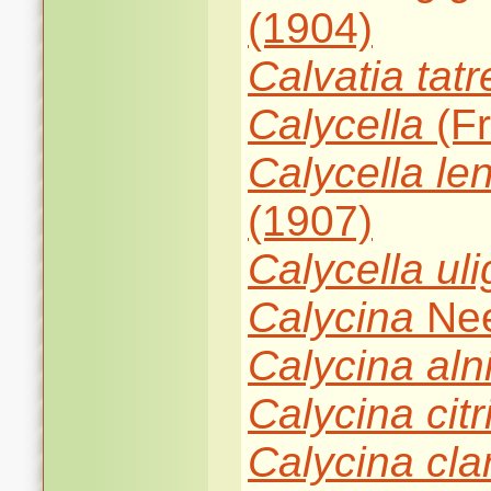
(1904)
Calvatia
tatr
Calycella
(Fr
Calycella
len
(1907)
Calycella
ul
Calycina
Nee
Calycina
aln
Calycina
cit
Calycina
cla