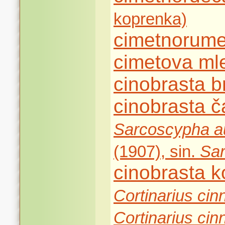
koprenka)
cimetnorum
cimetova ml
cinobrasta b
cinobrasta 
Sarcoscypha au
(1907), sin.
Sar
cinobrasta 
Cortinarius cin
Cortinarius cin