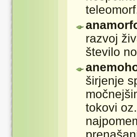
teleomorf
anamorf
razvoj živ
število n
anemoho
širjenje s
močnejšim
tokovi oz
najpomem
prenašanj