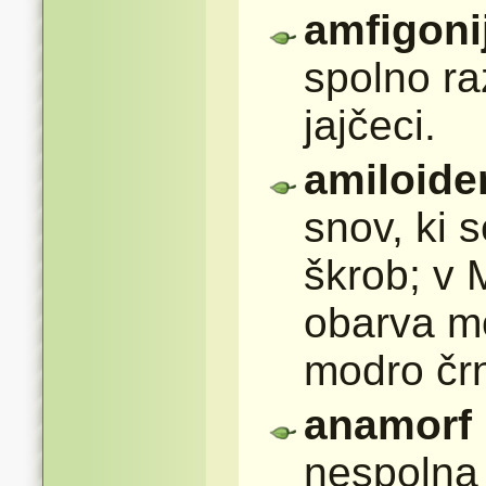
amfigoni
spolno ra
jajčeci.
amiloide
snov, ki 
škrob; v 
obarva mo
modro čr
anamorf
nespolna o