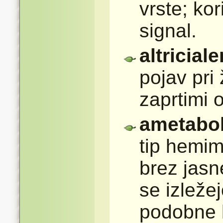
vrste; ko
signal.
altriciale
pojav pri 
zaprtimi o
ametabol
tip hemim
brez jasn
se izleže
podobne l