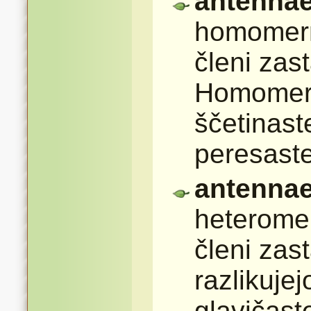
antennae
homomerne
členi zas
Homomerne
ščetinaste
peresaste,
antennae
heteromer
členi zas
razlikujej
glavičast