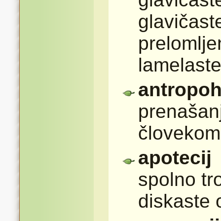
glavičast
prelomlje
lamelaste
antropoh
prenašanj
človekom
apotecij
spolno tr
diskaste 