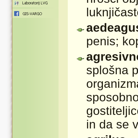
luknjičas
aedeagu
penis; ko
agresivn
splošna 
organizma
sposobnos
gostitelj
in da se 