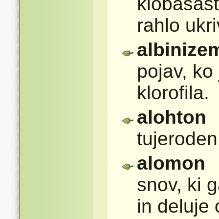
klobasast
rahlo ukr
albinize
pojav, ko
klorofila.
alohton
tujeroden
alomon
snov, ki 
in deluje