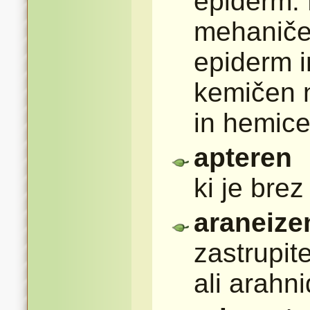
epiderm. 
mehaničen
epiderm i
kemičen 
in hemice
apteren
ki je brez 
araneiz
zastrupit
ali arahn