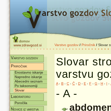
domov
Varstvo gozdov
/
Priročnik
/
Slovar 
www.zdravgozd.si
Slovar str
Varstvo gozdov
Priročnik
varstvu g
Enostavno iskanje
Napredno iskanje
Abecedni seznam
A
-
B
-
C
-
Č
-
D
-
E
-
F
-
G
-
H
-
I
-
Po taksonomiji
- A -
Slovar
Laboratorij
Poročila
abdome
Novice iz varstva