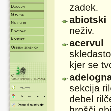
zadek.
Dogodki
Gradivo
abiotski
Napovedi
neživ.
Povezave
Kontakti
acervul
Osebna izkaznica
skledasto
kjer se tvo
adelogna
sekcija ri
debel rilč
hrošči obj