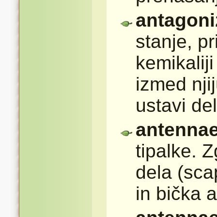
antagon
stanje, p
kemikalij
izmed nji
ustavi de
antenna
tipalke. 
dela (sca
in bička a