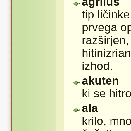
agrilus
tip ličink
prvega o
razširjen
hitinizria
izhod.
akuten
ki se hitr
ala
krilo, mno