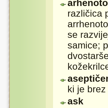
arhenoto
različica
arrhenoto
se razvij
samice; p
dvostarše
kožekrilc
aseptiče
ki je brez
ask