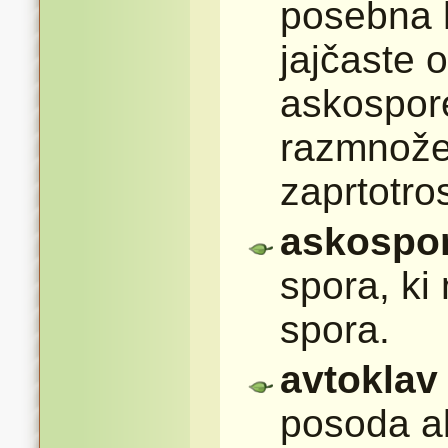
posebna h
jajčaste o
askospore
razmnožev
zaprtotro
askospo
spora, ki
spora.
avtoklav
posoda a