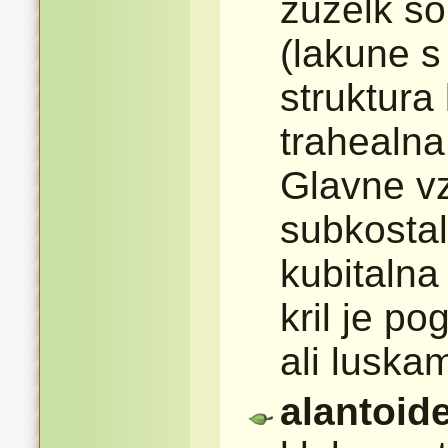
žuželk so
(lakune s
struktura 
trahealna 
Glavne vz
subkostal
kubitalna
kril je p
ali luska
alantoid