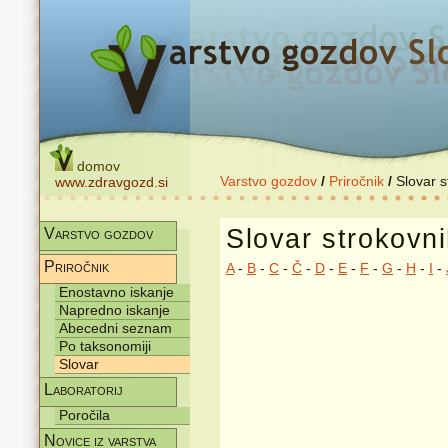
domov
Varstvo gozdov
/
Priročnik
/
Slovar 
www.zdravgozd.si
Slovar strokovn
Varstvo gozdov
Priročnik
A
-
B
-
C
-
Č
-
D
-
E
-
F
-
G
-
H
-
I
-
Enostavno iskanje
Napredno iskanje
Abecedni seznam
Po taksonomiji
Slovar
Laboratorij
Poročila
Novice iz varstva