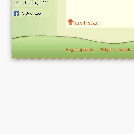
na vrh strani
Pogoji uporabe
Piškotki
Kazalo