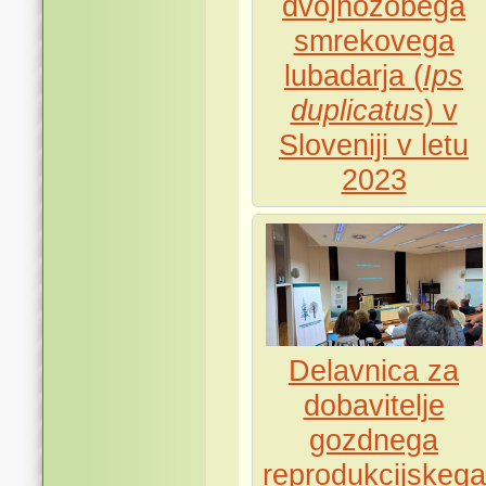
dvojnozobega
smrekovega
lubadarja (
Ips
duplicatus
) v
Sloveniji v letu
2023
Delavnica za
dobavitelje
gozdnega
reprodukcijskega