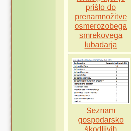
prišlo do
prenamnožitve
osmerozobega
smrekovega
lubadarja
Seznam
gospodarsko
škodljivih