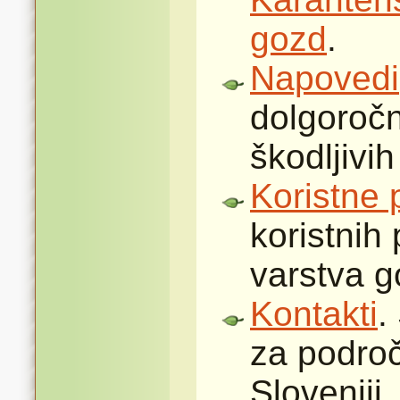
gozd
.
Napovedi
dolgoroč
škodljivi
Koristne
koristnih
varstva g
Kontakti
.
za področ
Sloveniji.