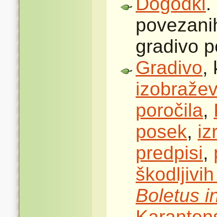
Dogodki
.
povezani
gradivo 
Gradivo
,
izobražev
poročila
,
posek
,
iz
predpisi
,
škodljivi
Boletus i
Karantens