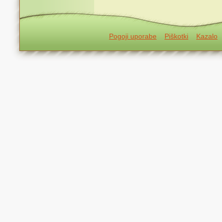
Pogoji uporabe
Piškotki
Kazalo