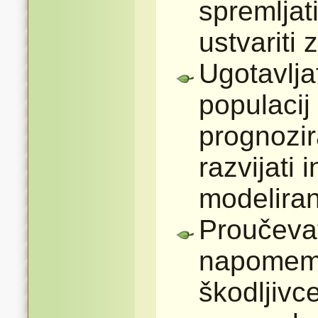
spremljati
ustvariti 
Ugotavlja
populacij
prognozira
razvijati 
modeliran
Proučeva
napomemb
škodljivc