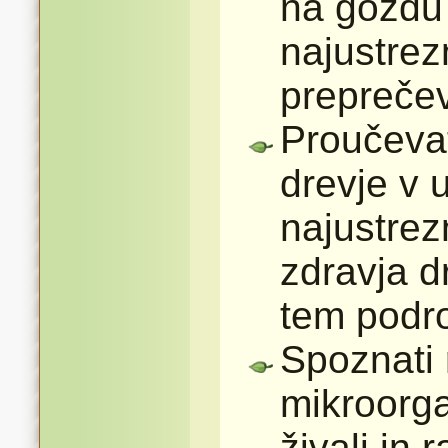
na gozdu 
najustrez
prepreče
Proučevat
drevje v 
najustrez
zdravja d
tem podro
Spoznati 
mikroorga
živali in 