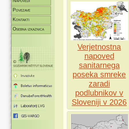
Napovedi
Povezave
Kontakti
Osebna izkaznica
Verjetnostna
napoved
sanitarnega
poseka smreke
zaradi
podlubnikov v
Sloveniji v 2026