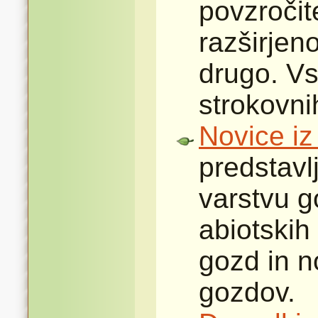
povzročite
razširjeno
drugo. Vs
strokovni
Novice iz
predstavl
varstvu g
abiotskih
gozd in n
gozdov.