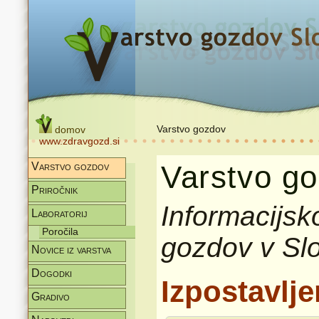
Varstvo gozdov
domov
www.zdravgozd.si
Varstvo go
Varstvo gozdov
Priročnik
Informacijsk
Laboratorij
Poročila
gozdov v Slo
Novice iz varstva
Dogodki
Izpostavlj
Gradivo